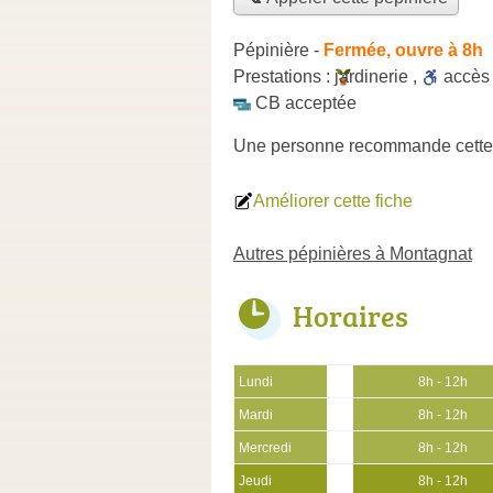
Pépinière
-
Fermée, ouvre à 8h
Prestations :
jardinerie
,
accè
CB acceptée
Une personne
recommande
cette
Améliorer cette fiche
Autres pépinières à Montagnat
Horaires
Lundi
8h - 12h
Mardi
8h - 12h
Mercredi
8h - 12h
Jeudi
8h - 12h