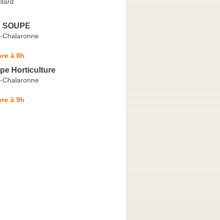
llard
s SOUPE
r-Chalaronne
re à 8h
e Horticulture
r-Chalaronne
re à 9h