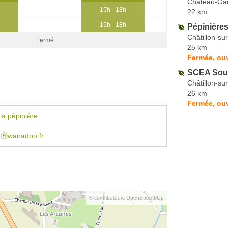
Château-Gai
15h - 18h
22 km
15h - 18h
Pépinière
Châtillon-su
Fermé
25 km
Fermée, ouv
SCEA Soup
Châtillon-su
26 km
Fermée, ouv
la pépinière
rⓐwanadoo.fr
© contributeurs OpenStreetMap