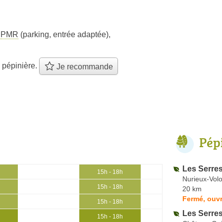
s
PMR
(parking, entrée adaptée)
,
 pépinière.
Je recommande
Pép
Les Serre
15h - 18h
Nurieux-Vol
15h - 18h
20 km
Fermé, ouvr
15h - 18h
Les Serre
15h - 18h