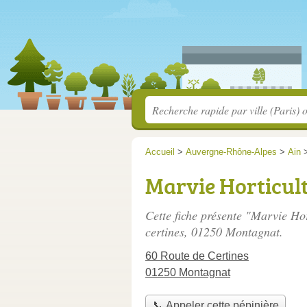
Accueil
>
Auvergne-Rhône-Alpes
>
Ain
Marvie Horticul
Cette fiche présente "Marvie Hor
certines
, 01250 Montagnat.
60 Route de Certines
01250 Montagnat
📞 Appeler cette pépinière