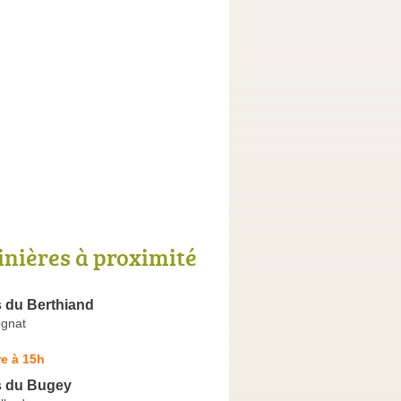
inières à proximité
s du Berthiand
ognat
e à 15h
s du Bugey