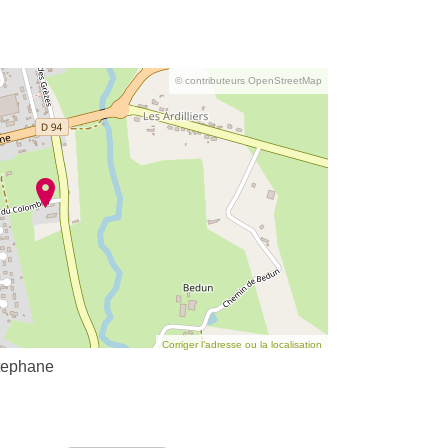
© contributeurs OpenStreetMap
Corriger l’adresse ou la localisation
tephane