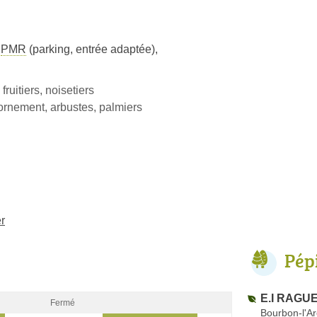
s
PMR
(parking, entrée adaptée)
,
fruitiers, noisetiers
ornement, arbustes, palmiers
r
Pép
E.I RAGUE
Fermé
Bourbon-l'A