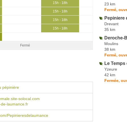
15h - 18h
23 km
Fermé, ouvr
15h - 18h
Pepiniere 
15h - 18h
Drevant
15h - 18h
35 km
Deroche-B
Moulins
Fermé
38 km
Fermé, ouvr
Le Temps 
Yzeure
42 km
Fermée, ouv
 pépinière
male.site-solocal.com
-de-laumance.fr
com/Pepinieresdelaumance