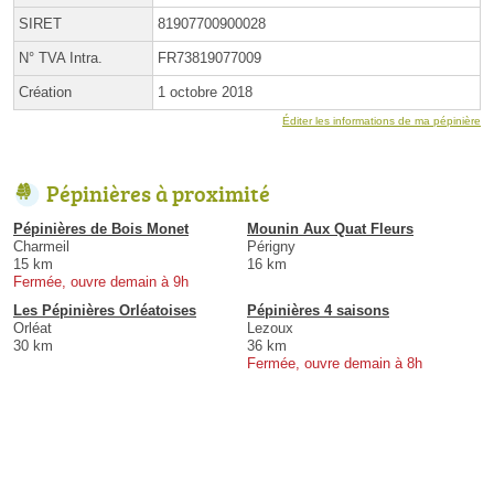
SIRET
81907700900028
N° TVA Intra.
FR73819077009
Création
1 octobre 2018
Éditer les informations de ma pépinière
Pépinières à proximité
Pépinières de Bois Monet
Mounin Aux Quat Fleurs
Charmeil
Périgny
15 km
16 km
Fermée, ouvre demain à 9h
Les Pépinières Orléatoises
Pépinières 4 saisons
Orléat
Lezoux
30 km
36 km
Fermée, ouvre demain à 8h