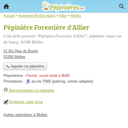
Accueil
>
Auvergne-Rhône-Alpes
>
Allier
>
Molles
Pépinière Forestière d'Allier
Cette fiche présente "Pépinière Forestière d'Allier", pépinière située
rue
du bourg
, 03300 Molles.
21 Bis Rue du Bourg
03300 Molles
📞 Appeler ce pépinière
Pépiniériste
-
Fermé, ouvre lundi à 9h00
Prestations :
accès
PMR
(parking, entrée adaptée)
Recommander ce pépinière
Améliorer cette fiche
Autres pépinières à Molles