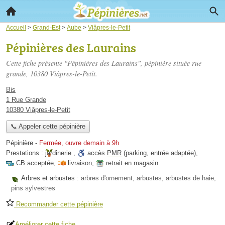
Accueil
>
Grand-Est
>
Aube
>
Viâpres-le-Petit
Pépinières des Laurains
Cette fiche présente "Pépinières des Laurains", pépinière située
rue
grande
, 10380 Viâpres-le-Petit.
Bis
1 Rue Grande
10380 Viâpres-le-Petit
📞 Appeler cette pépinière
Pépinière
-
Fermée, ouvre demain à 9h
Prestations :
jardinerie
,
accès
PMR
(parking, entrée adaptée)
,
CB acceptée
,
livraison
,
retrait en magasin
Arbres et arbustes :
arbres d'ornement, arbustes, arbustes de haie,
pins sylvestres
Recommander cette pépinière
Améliorer cette fiche