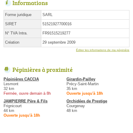
Informations
Forme juridique
SARL
SIRET
51521927700016
N° TVA Intra.
FR91515219277
Création
29 septembre 2009
Éditer les informations de ma pépinière
Pépinières à proximité
Pépinières CACCIA
Girardin-Pailley
Lesmont
Précy-Saint-Martin
32 km
35 km
Fermée, ouvre demain à 8h
Ouverte jusqu'à 18h
JAMPIERRE Père & Fils
Orchidées de Prestige
Frignicourt
Courgenay
44 km
48 km
Ouverte jusqu'à 18h