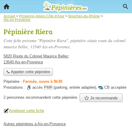
Accueil
>
Provence-Alpes-Côte d'Azur
>
Bouches-du-Rhône
>
Aix-en-Provence
Pépinière Riera
Cette fiche présente "Pépinière Riera", pépinière située
route du colonel
maurice bellec
, 13540 Aix-en-Provence.
5820 Route du Colonel Maurice Bellec
13540 Aix-en-Provence
📞 Appeler cette pépinière
Pépinière
-
Fermée, ouvre à 9h30
Prestations :
accès
PMR
(parking, entrée adaptée)
,
CB acceptée
2 personnes
recommandent
cette pépinière.
Je recommande
Améliorer cette fiche
Autres pépinières à Aix-en-Provence