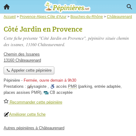
Accueil
>
Provence-Alpes-Côte d'Azur
>
Bouches-du-Rhône
>
Châteaurenard
Côté Jardin en Provence
Cette fiche présente "Côté Jardin en Provence", pépinière située
chemin
des issanes
, 13160 Châteaurenard.
Chemin des Issanes
13160 Châteaurenard
📞 Appeler cette pépinière
Pépinière
-
Fermée, ouvre demain à 9h30
Prestations :
paysagiste
,
accès
PMR
(parking, entrée adaptée,
places assises PMR)
,
CB acceptée
Recommander cette pépinière
Améliorer cette fiche
Autres pépinières à Châteaurenard