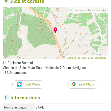
Plan et adresse
© contributeurs OpenStreetMap
Corriger l’adresse ou la localisation
La Pépinière Barsotti
Chemin de Saint Marc Route Nationale 7 Route d'Avignon
13410 Lambesc
Trajet Waze
Trajet Maps
Informations
Forme juridique
SARL