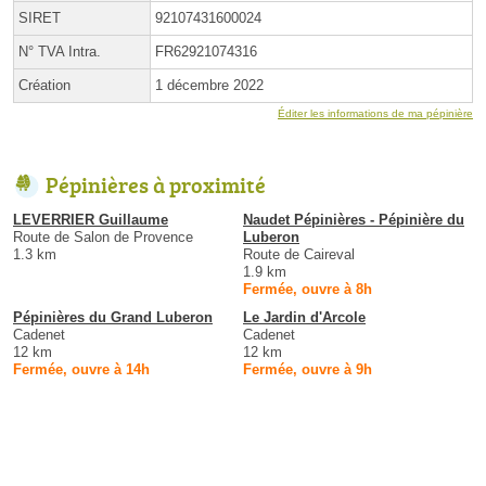
SIRET
92107431600024
N° TVA Intra.
FR62921074316
Création
1 décembre 2022
Éditer les informations de ma pépinière
Pépinières à proximité
LEVERRIER Guillaume
Naudet Pépinières - Pépinière du
Route de Salon de Provence
Luberon
1.3 km
Route de Caireval
1.9 km
Fermée, ouvre à 8h
Pépinières du Grand Luberon
Le Jardin d'Arcole
Cadenet
Cadenet
12 km
12 km
Fermée, ouvre à 14h
Fermée, ouvre à 9h