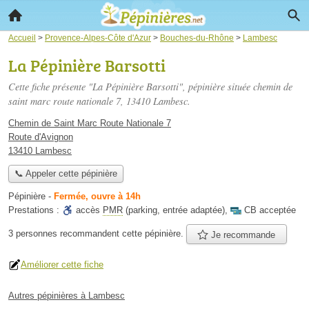
Accueil
>
Provence-Alpes-Côte d'Azur
>
Bouches-du-Rhône
>
Lambesc
La Pépinière Barsotti
Cette fiche présente "La Pépinière Barsotti", pépinière située
chemin de
saint marc route nationale 7
, 13410 Lambesc.
Chemin de Saint Marc Route Nationale 7
Route d'Avignon
13410 Lambesc
📞 Appeler cette pépinière
Pépinière
-
Fermée, ouvre à 14h
Prestations :
accès
PMR
(parking, entrée adaptée)
,
CB acceptée
3 personnes
recommandent
cette pépinière.
Je recommande
Améliorer cette fiche
Autres pépinières à Lambesc