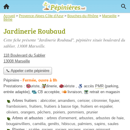
Accueil
>
Provence-Alpes-Côte d'Azur
>
Bouches-du-Rhône
>
Marseille
>
8ème
Jardinerie Roubaud
Cette fiche présente "Jardinerie Roubaud", pépinière située
boulevard du
sablier
, 13008 Marseille.
118 Boulevard du Sablier
13008 Marseille
📞 Appeler cette pépinière
Pépinière
-
Fermée, ouvre à 8h
Prestations :
fleuriste
,
jardinerie
,
rosiériste
,
accès
PMR
(parking,
entrée adaptée)
,
CB acceptée
,
livraison
,
retrait en magasin
Arbres fruitiers :
abricotier, amandiers, cerisier, citronnier, figuier,
framboisiers, fruitiers, fruitiers à basse tige, fruitiers en espalier,
oliviers, orangers, pêchers, poiriers, pommiers, prunier
Arbres et arbustes :
arbres d'ornement, arbustes, arbustes de haie,
bougainvilliers, camélia, genêts, hibiscus, palmiers, sapins, saules
Plantes :
azalée, rosiers, rosiers anciens, rosiers grimpant