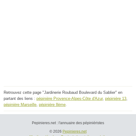
Retrouvez cette page "Jardinerie Roubaud Boulevard du Sablier" en
partant des liens :
pépinière Provence-Alpes-Côte d'Azur
,
pépinière 13
,
pépinière Marseille
,
pépinière 8ème
.
Pepinieres.net : l'annuaire des pépiniéristes
© 2026
Pepinieres.net