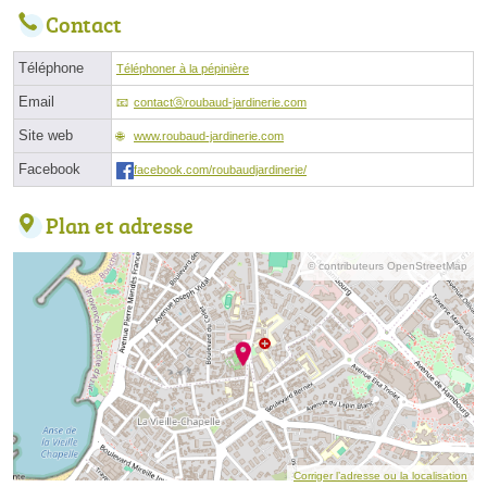
Contact
Téléphone
Téléphoner à la pépinière
Email
contactⓐroubaud-jardinerie.com
Site web
www.roubaud-jardinerie.com
Facebook
facebook.com/roubaudjardinerie/
Plan et adresse
© contributeurs OpenStreetMap
Corriger l’adresse ou la localisation