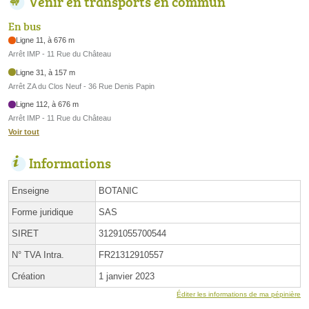
Venir en transports en commun
En bus
Ligne 11, à 676 m
Arrêt IMP - 11 Rue du Château
Ligne 31, à 157 m
Arrêt ZA du Clos Neuf - 36 Rue Denis Papin
Ligne 112, à 676 m
Arrêt IMP - 11 Rue du Château
Voir tout
Informations
Enseigne
BOTANIC
Forme juridique
SAS
SIRET
31291055700544
N° TVA Intra.
FR21312910557
Création
1 janvier 2023
Éditer les informations de ma pépinière