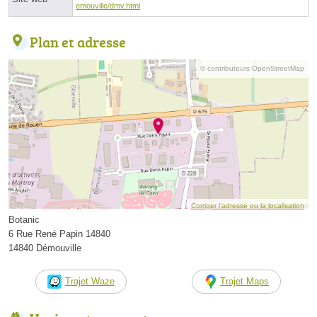
emouville/dmv.html
Plan et adresse
© contributeurs OpenStreetMap
Corriger l’adresse ou la localisation
Botanic
6 Rue René Papin 14840
14840 Démouville
Trajet Waze
Trajet Maps