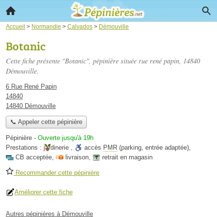
Accueil
>
Normandie
>
Calvados
>
Démouville
Botanic
Cette fiche présente "Botanic", pépinière située
rue rené papin
, 14840
Démouville.
6 Rue René Papin
14840
14840 Démouville
📞 Appeler cette pépinière
Pépinière
-
Ouverte jusqu'à 19h
Prestations :
jardinerie
,
accès
PMR
(parking, entrée adaptée)
,
CB acceptée
,
livraison
,
retrait en magasin
Recommander cette pépinière
Améliorer cette fiche
Autres pépinières à Démouville