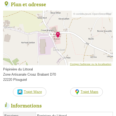
Plan et adresse
© contributeurs OpenStreetMap
Corriger l’adresse ou la localisation
Pépinière du Littoral
Zone Artisanale Croaz Brabant D70
22220 Plouguiel
Trajet Waze
Trajet Maps
Informations
Enseigne
Pepiniere du Littoral