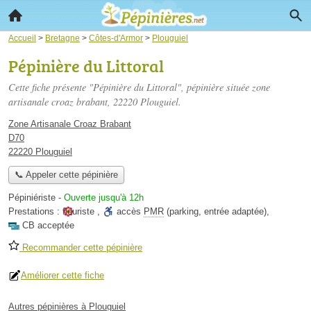
Accueil
>
Bretagne
>
Côtes-d'Armor
>
Plouguiel
Pépinière du Littoral
Cette fiche présente "Pépinière du Littoral", pépinière située
zone
artisanale croaz brabant
, 22220 Plouguiel.
Zone Artisanale Croaz Brabant
D70
22220 Plouguiel
📞 Appeler cette pépinière
Pépiniériste
-
Ouverte jusqu'à 12h
Prestations :
fleuriste
,
accès
PMR
(parking, entrée adaptée)
,
CB acceptée
Recommander cette pépinière
Améliorer cette fiche
Autres pépinières à Plouguiel