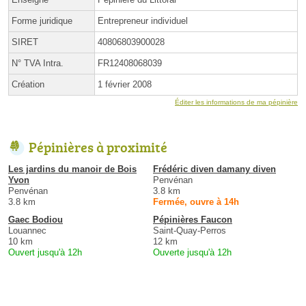
Forme juridique
Entrepreneur individuel
SIRET
40806803900028
N° TVA Intra.
FR12408068039
Création
1 février 2008
Éditer les informations de ma pépinière
Pépinières à proximité
Les jardins du manoir de Bois
Frédéric diven damany diven
Yvon
Penvénan
Penvénan
3.8 km
3.8 km
Fermée, ouvre à 14h
Gaec Bodiou
Pépinières Faucon
Louannec
Saint-Quay-Perros
10 km
12 km
Ouvert jusqu'à 12h
Ouverte jusqu'à 12h