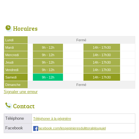
Horaires
Lundi
Fermé
Mardi
9h - 12h
14h - 17h30
Mercredi
9h - 12h
14h - 17h30
Jeudi
9h - 12h
14h - 17h30
Vendredi
9h - 12h
14h - 17h30
Samedi
9h - 12h
14h - 17h30
Dimanche
Fermé
Signaler une erreur
Contact
Téléphone
Téléphoner à la pépinière
Facebook
facebook.com/lespepinieresdulittoralplouguiel