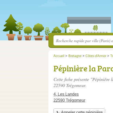
Accueil
>
Bretagne
>
Côtes-d'Armor
>
T
Pépinière la Parc
Cette fiche présente "Pépinière 
22590 Trégomeur.
4, Les Landes
22590 Trégomeur
📞 Appeler cette pépinière