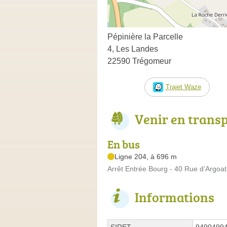
Pépinière la Parcelle
4, Les Landes
22590 Trégomeur
Trajet Waze
Venir en trans
En bus
Ligne 204, à 696 m
Arrêt Entrée Bourg - 40 Rue d’Argoat
Informations
SIRET
9490499