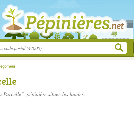
régomeur
elle
la Parcelle", pépinière située
les landes
,