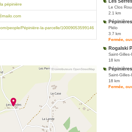
Les Serre
la pépinière
Le Clos Rou
2.1 km
eⓐmailo.com
Pépinières
Plélo
com/people/Pépinière-la-parcelle/10009053599146
3.7 km
Fermée, ouv
Rogalski 
Saint-Gilles-
18 km
Pépinières
© contributeurs OpenStreetMap
Saint-Gilles-
18 km
Fermée, ouv