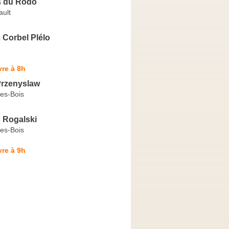
s du Rodo
ault
 Corbel Plélo
re à 8h
Przenyslaw
les-Bois
 Rogalski
les-Bois
re à 9h