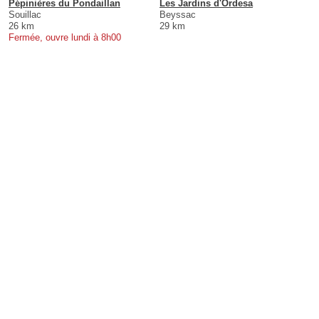
Pépinières du Pondaillan
Les Jardins d'Ordesa
Souillac
Beyssac
26 km
29 km
Fermée, ouvre lundi à 8h00