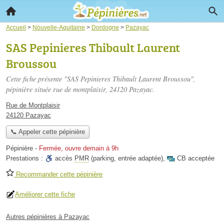
Accueil
>
Nouvelle-Aquitaine
>
Dordogne
>
Pazayac
SAS Pepinieres Thibault Laurent
Broussou
Cette fiche présente "SAS Pepinieres Thibault Laurent Broussou",
pépinière située
rue de montplaisir
, 24120 Pazayac.
Rue de Montplaisir
24120 Pazayac
📞 Appeler cette pépinière
Pépinière
-
Fermée, ouvre demain à 9h
Prestations :
accès
PMR
(parking, entrée adaptée)
,
CB acceptée
Recommander cette pépinière
Améliorer cette fiche
Autres pépinières à Pazayac