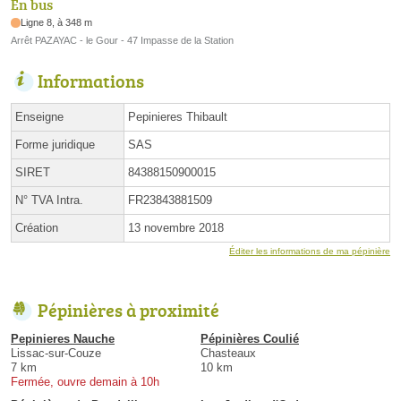
En bus
Ligne 8, à 348 m
Arrêt PAZAYAC - le Gour - 47 Impasse de la Station
Informations
Enseigne
Pepinieres Thibault
Forme juridique
SAS
SIRET
84388150900015
N° TVA Intra.
FR23843881509
Création
13 novembre 2018
Éditer les informations de ma pépinière
Pépinières à proximité
Pepinieres Nauche
Pépinières Coulié
Lissac-sur-Couze
Chasteaux
7 km
10 km
Fermée, ouvre demain à 10h