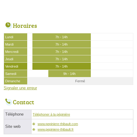
Horaires
Lundi
7h - 14h
Mardi
7h - 14h
Mercredi
7h - 14h
Jeudi
7h - 14h
Vendredi
7h - 14h
Samedi
9h - 14h
Dimanche
Fermé
Signaler une erreur
Contact
Téléphone
Téléphoner à la pépinière
www.pepiniere-thibault.com
Site web
www.pepiniere-thibault.fr