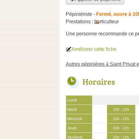
Pépiniériste
-
Fermé, ouvre à 10
Prestations :
horticulteur
Une personne
recommande
ce p
Améliorer cette fiche
Autres pépinières à Saint Privat 
Horaires
Lundi
Mardi
10h - 12h
Mercredi
10h - 12h
Jeudi
10h - 12h
Vendredi
10h - 12h