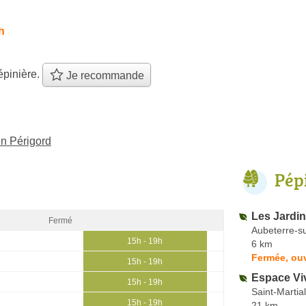
h
épinière.
Je recommande
en Périgord
Pép
Les Jardi
Fermé
Aubeterre-s
15h - 19h
6 km
Fermée, ou
15h - 19h
Espace Vi
15h - 19h
Saint-Martial
15h - 19h
21 km