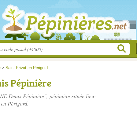
e
>
Saint Privat en Périgord
s Pépinière
E Denis Pépinière", pépinière située
lieu-
 en Périgord.