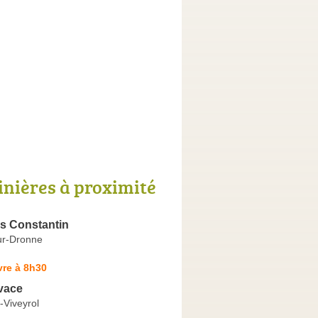
inières à proximité
ns Constantin
ur-Dronne
vre à 8h30
vace
-Viveyrol