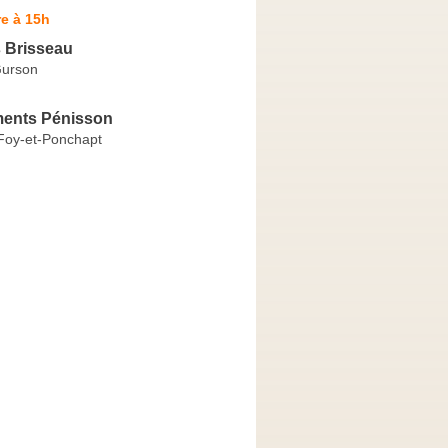
e à 15h
s Brisseau
Gurson
ments Pénisson
-Foy-et-Ponchapt