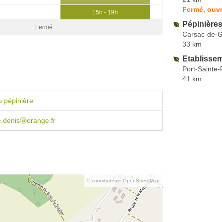
Fermé, ouvr
15h - 19h
Pépinière
Fermé
Carsac-de-
33 km
Etablisse
Port-Sainte
41 km
 pépinière
.denisⓐorange.fr
© contributeurs OpenStreetMap