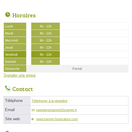
Horaires
Lundi
9h - 12h
Mardi
9h - 12h
Mercredi
9h - 12h
Jeudi
9h - 12h
Vendredi
9h - 12h
Samedi
9h - 12h
Dimanche
Fermé
Signaler une erreur
Contact
Téléphone
Téléphoner à la pépinière
Email
pepiniereshanriotⓐorange.fr
Site web
www.hanriot-horticulture.com