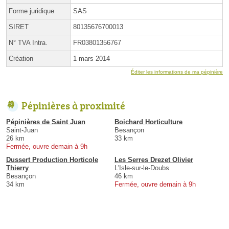
Forme juridique
SAS
SIRET
80135676700013
N° TVA Intra.
FR03801356767
Création
1 mars 2014
Éditer les informations de ma pépinière
Pépinières à proximité
Pépinières de Saint Juan
Boichard Horticulture
Saint-Juan
Besançon
26 km
33 km
Fermée, ouvre demain à 9h
Dussert Production Horticole
Les Serres Drezet Olivier
Thierry
L'Isle-sur-le-Doubs
Besançon
46 km
34 km
Fermée, ouvre demain à 9h