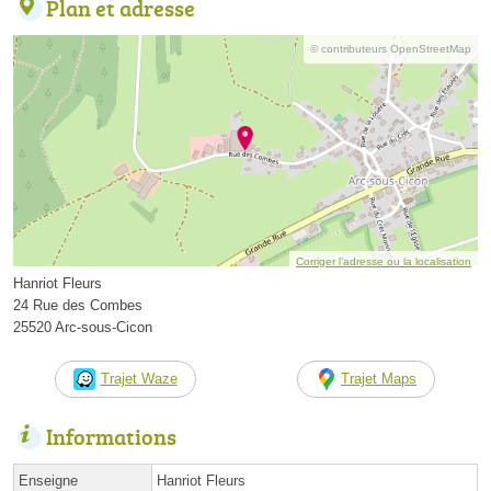
Plan et adresse
© contributeurs OpenStreetMap
Corriger l’adresse ou la localisation
Hanriot Fleurs
24 Rue des Combes
25520 Arc-sous-Cicon
Trajet Waze
Trajet Maps
Informations
Enseigne
Hanriot Fleurs