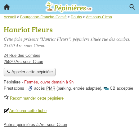
Accueil
>
Bourgogne-Franche-Comté
>
Doubs
>
Arc-sous-Cicon
Hanriot Fleurs
Cette fiche présente "Hanriot Fleurs", pépinière située
rue des combes
,
25520 Arc-sous-Cicon.
24 Rue des Combes
25520 Arc-sous-Cicon
📞 Appeler cette pépinière
Pépinière
-
Fermée, ouvre demain à 9h
Prestations :
accès
PMR
(parking, entrée adaptée)
,
CB acceptée
Recommander cette pépinière
Améliorer cette fiche
Autres pépinières à Arc-sous-Cicon