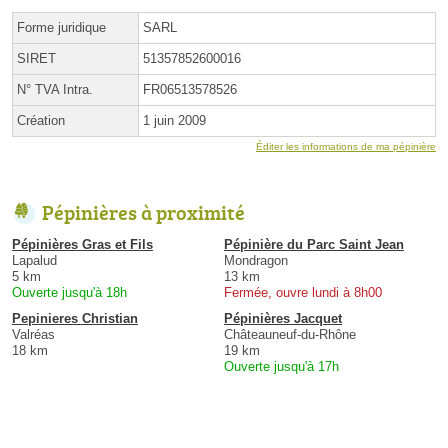
Forme juridique
SARL
SIRET
51357852600016
N° TVA Intra.
FR06513578526
Création
1 juin 2009
Éditer les informations de ma pépinière
Pépinières à proximité
Pépinières Gras et Fils
Pépinière du Parc Saint Jean
Lapalud
Mondragon
5 km
13 km
Ouverte jusqu'à 18h
Fermée, ouvre lundi à 8h00
Pepinieres Christian
Pépinières Jacquet
Valréas
Châteauneuf-du-Rhône
18 km
19 km
Ouverte jusqu'à 17h