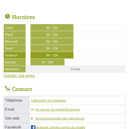
Horaires
Lundi
8h - 13h
Mardi
8h - 13h
Mercredi
8h - 13h
Jeudi
8h - 13h
Vendredi
8h - 13h
Samedi
8h - 12h
Dimanche
Fermé
Signaler une erreur
Contact
Téléphone
Téléphoner à la pépinière
Email
les-serres-du-moulinⓐorange.fr
Site web
lesserresdumoulin.site-solocal.com
Facebook
facebook.com/les.serres.du.moulin/