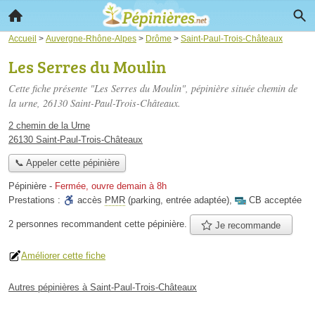
Accueil
>
Auvergne-Rhône-Alpes
>
Drôme
>
Saint-Paul-Trois-Châteaux
Les Serres du Moulin
Cette fiche présente "Les Serres du Moulin", pépinière située
chemin de
la urne
, 26130 Saint-Paul-Trois-Châteaux.
2 chemin de la Urne
26130 Saint-Paul-Trois-Châteaux
📞 Appeler cette pépinière
Pépinière
-
Fermée, ouvre demain à 8h
Prestations :
accès
PMR
(parking, entrée adaptée)
,
CB acceptée
2 personnes
recommandent
cette pépinière.
Je recommande
Améliorer cette fiche
Autres pépinières à Saint-Paul-Trois-Châteaux