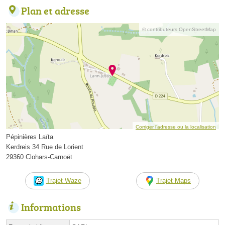
Plan et adresse
© contributeurs OpenStreetMap
Corriger l’adresse ou la localisation
Pépinières Laïta
Kerdreis 34 Rue de Lorient
29360 Clohars-Carnoët
Trajet Waze
Trajet Maps
Informations