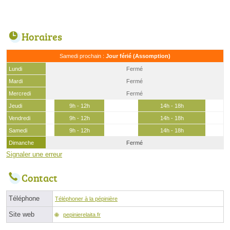
Horaires
Samedi prochain :
Jour férié (Assomption)
Lundi
Fermé
Mardi
Fermé
Mercredi
Fermé
Jeudi
9h - 12h
14h - 18h
Vendredi
9h - 12h
14h - 18h
Samedi
9h - 12h
14h - 18h
Dimanche
Fermé
Signaler une erreur
Contact
Téléphone
Téléphoner à la pépinière
Site web
pepinierelaita.fr