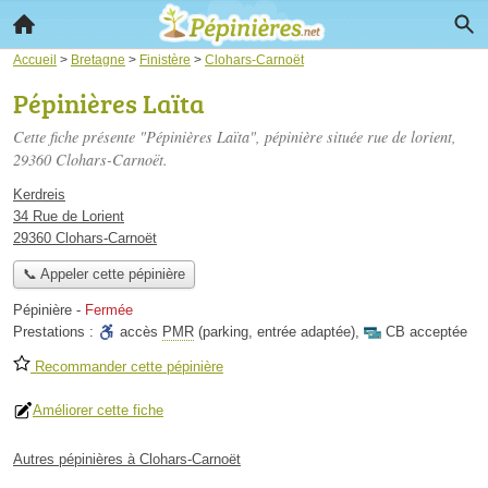
Accueil
>
Bretagne
>
Finistère
>
Clohars-Carnoët
Pépinières Laïta
Cette fiche présente "Pépinières Laïta", pépinière située
rue de lorient
,
29360 Clohars-Carnoët.
Kerdreis
34 Rue de Lorient
29360 Clohars-Carnoët
📞 Appeler cette pépinière
Pépinière
-
Fermée
Prestations :
accès
PMR
(parking, entrée adaptée)
,
CB acceptée
Recommander cette pépinière
Améliorer cette fiche
Autres pépinières à Clohars-Carnoët