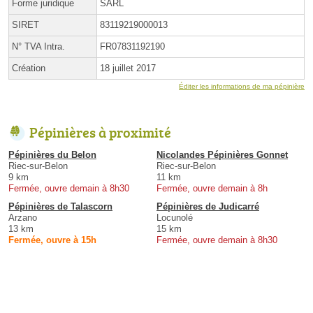
Forme juridique
SARL
SIRET
83119219000013
N° TVA Intra.
FR07831192190
Création
18 juillet 2017
Éditer les informations de ma pépinière
Pépinières à proximité
Pépinières du Belon
Nicolandes Pépinières Gonnet
Riec-sur-Belon
Riec-sur-Belon
9 km
11 km
Fermée, ouvre demain à 8h30
Fermée, ouvre demain à 8h
Pépinières de Talascorn
Pépinières de Judicarré
Arzano
Locunolé
13 km
15 km
Fermée, ouvre à 15h
Fermée, ouvre demain à 8h30