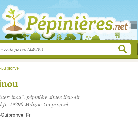
-Guipronvel
inou
 Stervinou", pépinière située
lieu-dit
 fr
, 29290 Milizac-Guipronvel.
-Guipronvel Fr