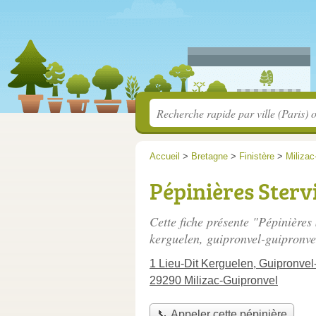
Accueil
>
Bretagne
>
Finistère
>
Milizac
Pépinières Sterv
Cette fiche présente "Pépinières
kerguelen, guipronvel-guipronvel
1 Lieu-Dit Kerguelen, Guipronvel
29290 Milizac-Guipronvel
📞 Appeler cette pépinière