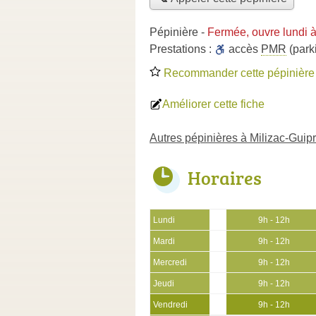
Pépinière
-
Fermée, ouvre lundi 
Prestations :
accès
PMR
(park
Recommander cette pépinière
Améliorer cette fiche
Autres pépinières à Milizac-Guip
Horaires
Lundi
9h - 12h
Mardi
9h - 12h
Mercredi
9h - 12h
Jeudi
9h - 12h
Vendredi
9h - 12h