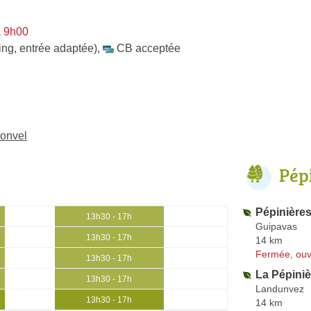
à 9h00
ing, entrée adaptée)
,
CB acceptée
ronvel
Pép
Pépinières
13h30 - 17h
Guipavas
13h30 - 17h
14 km
Fermée, ouv
13h30 - 17h
La Pépiniè
13h30 - 17h
Landunvez
13h30 - 17h
14 km