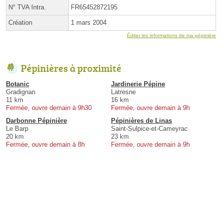
N° TVA Intra.
FR65452872195
Création
1 mars 2004
Éditer les informations de ma pépinière
Pépinières à proximité
Botanic
Jardinerie Pépine
Gradignan
Latresne
11 km
16 km
Fermée, ouvre demain à 9h30
Fermée, ouvre demain à 9h
Darbonne Pépinière
Pépinières de Linas
Le Barp
Saint-Sulpice-et-Cameyrac
20 km
23 km
Fermée, ouvre demain à 8h
Fermée, ouvre demain à 9h