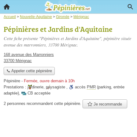
Accueil
>
Nouvelle-Aquitaine
>
Gironde
>
Mérignac
Pépinières et Jardins d'Aquitaine
Cette fiche présente "Pépinières et Jardins d'Aquitaine", pépinière située
avenue des marronniers
, 33700 Mérignac.
168 avenue des Marronniers
33700 Mérignac
📞 Appeler cette pépinière
Pépinière
-
Fermée, ouvre demain à 10h
Prestations :
jardinerie
,
paysagiste
,
accès
PMR
(parking, entrée
adaptée)
,
CB acceptée
2 personnes
recommandent
cette pépinière.
Je recommande