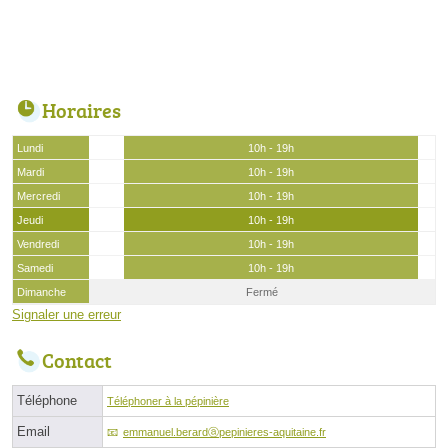
Horaires
Lundi
10h - 19h
Mardi
10h - 19h
Mercredi
10h - 19h
Jeudi
10h - 19h
Vendredi
10h - 19h
Samedi
10h - 19h
Dimanche
Fermé
Signaler une erreur
Contact
Téléphone
Téléphoner à la pépinière
Email
emmanuel.berardⓐpepinieres-aquitaine.fr