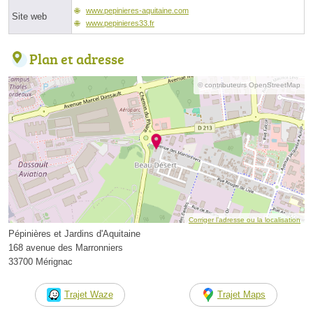
www.pepinieres-aquitaine.com
Site web
www.pepinieres33.fr
Plan et adresse
© contributeurs OpenStreetMap
Corriger l’adresse ou la localisation
Pépinières et Jardins d'Aquitaine
168 avenue des Marronniers
33700 Mérignac
Trajet Waze
Trajet Maps