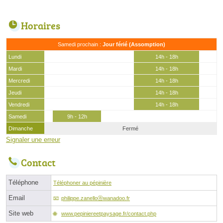
Horaires
Samedi prochain :
Jour férié (Assomption)
Lundi
14h - 18h
Mardi
14h - 18h
Mercredi
14h - 18h
Jeudi
14h - 18h
Vendredi
14h - 18h
Samedi
9h - 12h
Dimanche
Fermé
Signaler une erreur
Contact
Téléphone
Téléphoner au pépinière
Email
philippe.zanelloⓐwanadoo.fr
Site web
www.pepiniereetpaysage.fr/contact.php