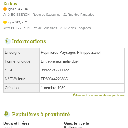
En bus
Ligne 4, à 72 m
Arrêt BOISSERON - Route de Saussines - 21 Rue des Fangades
Ligne 612, à 71 m
Arrêt BOISSERON - Rte de Saussines - 20 Rue des Fangades
Informations
Enseigne
Pepinieres Paysages Philippe Zanell
Forme juridique
Entrepreneur individuel
SIRET
34422686500022
N° TVA Intra.
FR80344226865
Création
1 octobre 1989
Éditer les informations de ma pépinière
Pépinières à proximité
Dugaret Fréres
Gaec le tivelle
Lunel
Baillargues