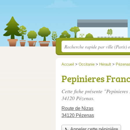
Accueil
>
Occitanie
>
Hérault
>
Pézena
Pepinieres Fran
Cette fiche présente "Pepinieres
34120 Pézenas.
Route de Nizas
34120 Pézenas
📞 Appeler cette pépinière