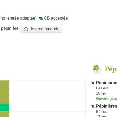
ing, entrée adaptée)
,
CB acceptée
 pépinière.
Je recommande
Pép
Pépinières
Béziers
16 km
Ouverte jus
Pépinière
Béziers
17 km