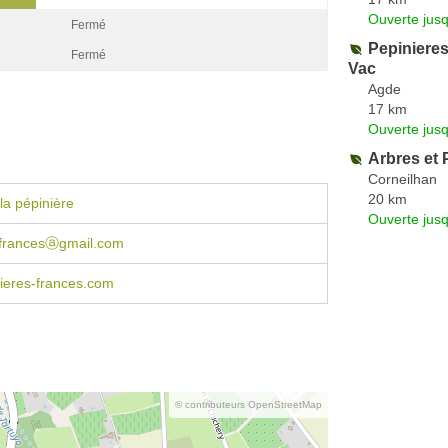
Ouverte jus
Fermé
Pepinieres
Fermé
Vac
Agde
17 km
Ouverte jus
Arbres et 
Corneilhan
20 km
la pépinière
Ouverte jus
sfrancesⓐgmail.com
ieres-frances.com
© contributeurs OpenStreetMap