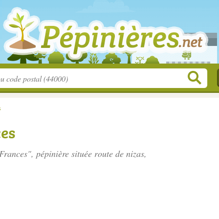
s
ces
 Frances", pépinière située
route de nizas
,