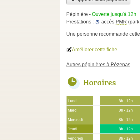
Pépinière
-
Ouverte jusqu'à 12h
Prestations :
accès
PMR
(park
Une personne
recommande
cette
Améliorer cette fiche
Autres pépinières à Pézenas
Horaires
Lundi
8h - 12h
Mardi
8h - 12h
Mercredi
8h - 12h
Jeudi
8h - 12h
Vendredi
8h - 12h