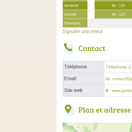
Vendredi
8h - 12h
Samedi
8h - 12h
Dimanche
Signaler une erreur
Contact
Téléphone
Téléphoner à 
Email
contactⓐjar
Site web
www.jardine
Plan et adresse