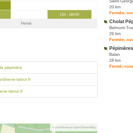
Saint-Georg
20 km
Fermée, ou
15h - 18h30
Cholat Pép
Fermé
Belmont-Tr
26 km
Fermée, ouv
Pépinière
Balan
28 km
Fermé, ouvr
la pépinière
dinerie-latour.fr
rie-latour.fr
© contributeurs OpenStreetMap