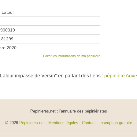
e Latour
9900019
181299
bre 2020
Éditer les informations de ma pépinière
Latour impasse de Versin" en partant des liens :
pépinière Auv
Pepinieres.net : l'annuaire des pépiniéristes
© 2026
Pepinieres.net
-
Mentions légales
-
Contact
-
Inscription gratuite