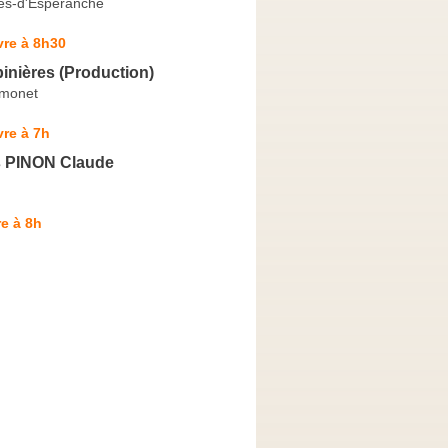
es-d'Espéranche
vre à 8h30
inières (Production)
amonet
re à 7h
s PINON Claude
e à 8h