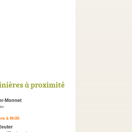
inières à proximité
er-Monnet
au
vre à 8h30
Reuter