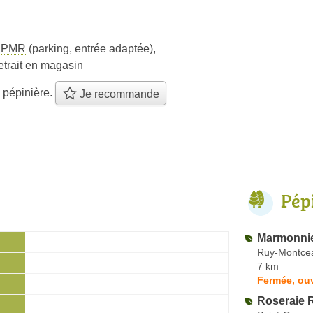
s
PMR
(parking, entrée adaptée)
,
etrait en magasin
 pépinière.
Je recommande
Pép
Marmonni
Ruy-Montce
7 km
Fermée, ou
Roseraie 