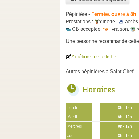
Pépinière
-
Fermée, ouvre à 8h
Prestations :
jardinerie
,
accè
CB acceptée
,
livraison
,
r
Une personne
recommande
cette
Améliorer cette fiche
Autres pépinières à Saint-Chef
Horaires
Lundi
8h - 12h
Mardi
8h - 12h
Mercredi
8h - 12h
Jeudi
8h - 12h