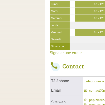
Lundi
6h - 12h
Mardi
6h - 12h
Mercredi
6h - 12h
Jeudi
Vendredi
6h - 12h
Samedi
Dimanche
Signaler une erreur
Contact
Téléphone
Téléphoner à 
Email
contactⓐp
pepinieres
Site web
www.pepin