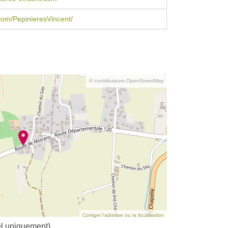
com/PepinieresVincent/
© contributeurs OpenStreetMap
Corriger l’adresse ou la localisation
el uniquement)