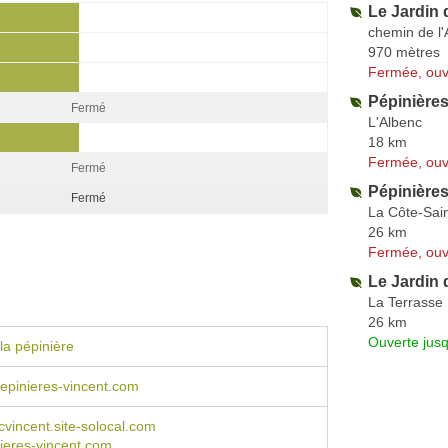
Le Jardin
chemin de l'
970 mètres
Fermée, ouv
Pépinière
Fermé
L'Albenc
18 km
Fermée, ouv
Fermé
Pépinière
Fermé
La Côte-Sai
26 km
Fermée, ouv
Le Jardin 
La Terrasse
26 km
Ouverte jus
la pépinière
epinieres-vincent.com
cvincent.site-solocal.com
ieres-vincent.com