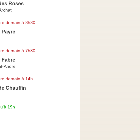
 des Roses
Archat
re demain à 8h30
s Payre
re demain à 7h30
s Fabre
nt-André
re demain à 14h
de Chauffin
qu'à 19h