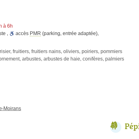
n à 6h
ste
,
accès
PMR
(parking, entrée adaptée)
,
risier, fruitiers, fruitiers nains, oliviers, poiriers, pommiers
ornement, arbustes, arbustes de haie, conifères, palmiers
de-Moirans
Pép