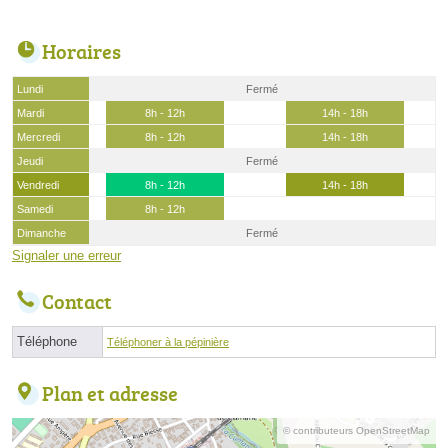
Horaires
Lundi
Fermé
Mardi
8h - 12h
14h - 18h
Mercredi
8h - 12h
14h - 18h
Jeudi
Fermé
Vendredi
8h - 12h
14h - 18h
Samedi
8h - 12h
Dimanche
Fermé
Signaler une erreur
Contact
Téléphone
Téléphoner à la pépinière
Plan et adresse
© contributeurs OpenStreetMap