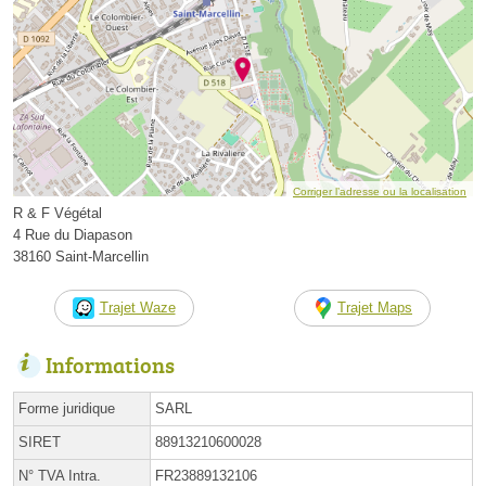
Corriger l’adresse ou la localisation
R & F Végétal
4 Rue du Diapason
38160 Saint-Marcellin
Trajet Waze
Trajet Maps
Informations
Forme juridique
SARL
SIRET
88913210600028
N° TVA Intra.
FR23889132106