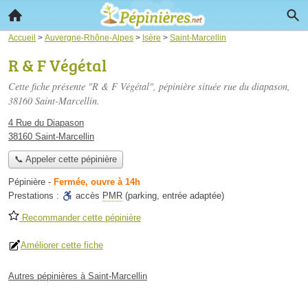
Accueil
>
Auvergne-Rhône-Alpes
>
Isère
>
Saint-Marcellin
R & F Végétal
Cette fiche présente "R & F Végétal", pépinière située
rue du diapason
,
38160 Saint-Marcellin.
4 Rue du Diapason
38160 Saint-Marcellin
📞 Appeler cette pépinière
Pépinière
-
Fermée, ouvre à 14h
Prestations :
accès
PMR
(parking, entrée adaptée)
Recommander cette pépinière
Améliorer cette fiche
Autres pépinières à Saint-Marcellin