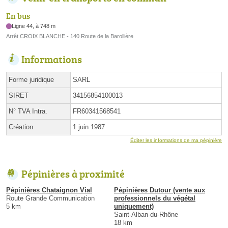
En bus
Ligne 44, à 748 m
Arrêt CROIX BLANCHE - 140 Route de la Barollière
Informations
Forme juridique
SARL
SIRET
34156854100013
N° TVA Intra.
FR60341568541
Création
1 juin 1987
Éditer les informations de ma pépinière
Pépinières à proximité
Pépinières Chataignon Vial
Pépinières Dutour (vente aux
Route Grande Communication
professionnels du végétal
5 km
uniquement)
Saint-Alban-du-Rhône
18 km