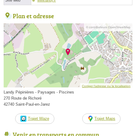
Site web
www.landy.fr
Plan et adresse
© contributeurs OpenStreetMap
Corriger l’adresse ou la localisation
Landy Pépinières - Paysages - Piscines
270 Route de Richoré
42740 Saint-Paul-en-Jarez
Trajet Waze
Trajet Maps
Venir en transports en commun