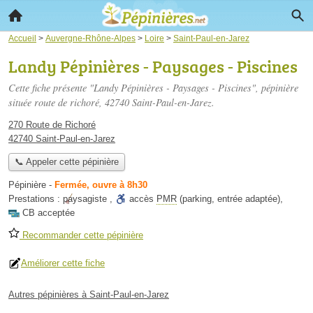
Accueil
>
Auvergne-Rhône-Alpes
>
Loire
>
Saint-Paul-en-Jarez
Landy Pépinières - Paysages - Piscines
Cette fiche présente "Landy Pépinières - Paysages - Piscines", pépinière
située
route de richoré
, 42740 Saint-Paul-en-Jarez.
270 Route de Richoré
42740 Saint-Paul-en-Jarez
📞 Appeler cette pépinière
Pépinière
-
Fermée, ouvre à 8h30
Prestations :
paysagiste
,
accès
PMR
(parking, entrée adaptée)
,
CB acceptée
Recommander cette pépinière
Améliorer cette fiche
Autres pépinières à Saint-Paul-en-Jarez