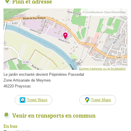
Plan et adresse
© contributeurs OpenStreetMap
Corriger l’adresse ou la localisation
Le jardin enchanté devient Pépinières Passedat
Zone Artisanale de Meymes
46220 Prayssac
Trajet Waze
Trajet Maps
Venir en transports en commun
En bus