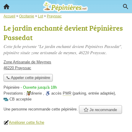
Accueil
>
Occitanie
>
Lot
>
Prayssac
Le jardin enchanté devient Pépinières
Passedat
Cette fiche présente "Le jardin enchanté devient Pépinières Passedat",
pépinière située
zone artisanale de meymes
, 46220 Prayssac.
Zone Artisanale de Meymes
46220 Prayssac
📞 Appeler cette pépinière
Pépinière
-
Ouverte jusqu'à 18h
Prestations :
jardinerie
,
accès
PMR
(parking, entrée adaptée)
,
CB acceptée
Une personne
recommande
cette pépinière.
Je recommande
Améliorer cette fiche