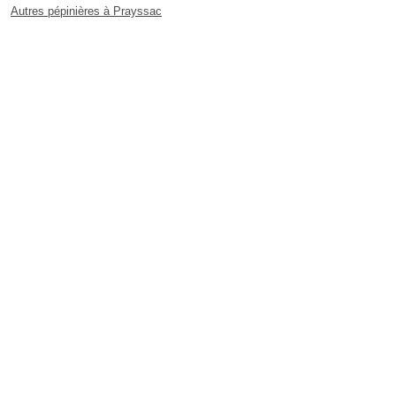
Autres pépinières à Prayssac