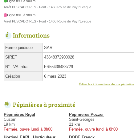
Ligne 890, à 900 m
Arrêt PESCADOIRES - Pont - 1460 Route de Puy l’Eveque
Ligne 891, à 900 m
Arrêt PESCADOIRES - Pont - 1460 Route de Puy l’Eveque
Informations
Forme juridique
SARL
SIRET
43848372900028
N° TVA Intra.
FR55438483729
Création
6 mars 2023
Éditer les informations de ma pépinière
Pépinières à proximité
Pépinières Rigal
Pepinieres Pozzer
Cuzorn
Saint-Georges
19 km
21 km
Fermée, ouvre lundi à 8h00
Fermée, ouvre lundi à 8h00
Hortisyl EARL, Horticulteur,
DODE Franck