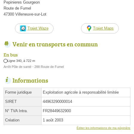
Pepinieres Gourgeon
Route de Fumel
47300 Villeneuve-sur-Lot
Trajet Waze
Trajet Maps
Venir en transports en commun
En bus
Ligne 340, à 722 m
Arrêt Pôle de santé - 288 Route de Fumel
Informations
Forme juridique
Exploitation agricole à responsabilité limitée
SIRET
44963290000014
N° TVA Intra.
FR28449632900
Création
1 août 2003
Éditer les informations de ma pépinière