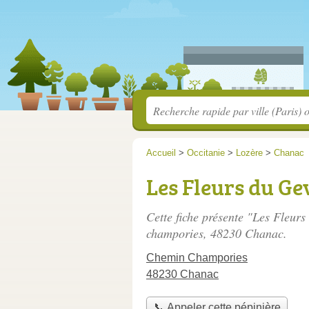
Accueil
>
Occitanie
>
Lozère
>
Chanac
Les Fleurs du G
Cette fiche présente "Les Fleur
champories
, 48230 Chanac.
Chemin Champories
48230 Chanac
📞 Appeler cette pépinière