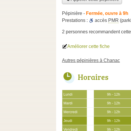
Pépinière
-
Fermée, ouvre à 9h
Prestations :
accès
PMR
(park
2 personnes
recommandent
cette
Améliorer cette fiche
Autres pépinières à Chanac
Horaires
Lundi
9h - 12h
Mardi
9h - 12h
Mercredi
9h - 12h
Jeudi
9h - 12h
Vendredi
9h - 12h