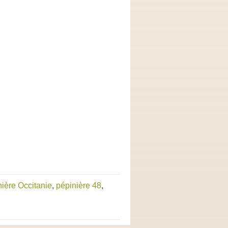
nière Occitanie
,
pépinière 48
,