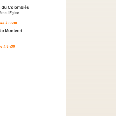
s du Colombiès
rac-l'Église
vre à 8h30
de Montvert
e à 8h30