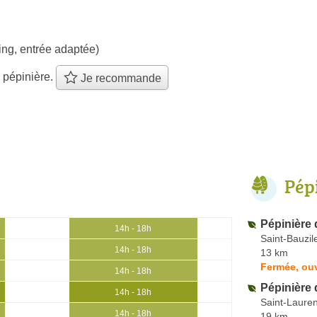
ing, entrée adaptée)
 pépinière.
Je recommande
Pép
Pépinière
14h - 18h
Saint-Bauzil
14h - 18h
13 km
Fermée, ouv
14h - 18h
Pépinière 
14h - 18h
Saint-Lauren
14h - 18h
19 km