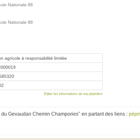
ute Nationale 88
ute Nationale 88
on agricole à responsabilité limitée
2000019
585320
02
Éditer les informations de ma pépinière
s du Gevaudan Chemin Champories" en partant des liens :
pépi