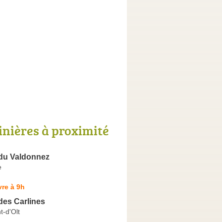
inières à proximité
 du Valdonnez
e
re à 9h
des Carlines
t-d'Olt