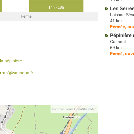
14h - 18h
Les Serre
Laissac-Sévé
Fermé
41 km
Fermée, ou
Pépinière 
Calmont
69 km
Fermé, ouvr
la pépinière
sarranⓐwanadoo.fr
© contributeurs OpenStreetMap