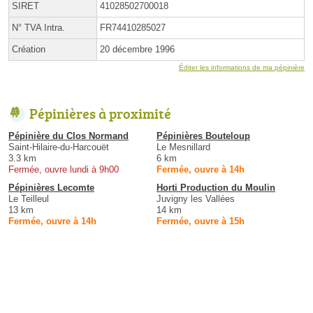
SIRET
41028502700018
N° TVA Intra.
FR74410285027
Création
20 décembre 1996
Éditer les informations de ma pépinière
Pépinières à proximité
Pépinière du Clos Normand
Pépinières Bouteloup
Saint-Hilaire-du-Harcouët
Le Mesnillard
3.3 km
6 km
Fermée, ouvre lundi à 9h00
Fermée, ouvre à 14h
Pépinières Lecomte
Horti Production du Moulin
Le Teilleul
Juvigny les Vallées
13 km
14 km
Fermée, ouvre à 14h
Fermée, ouvre à 15h