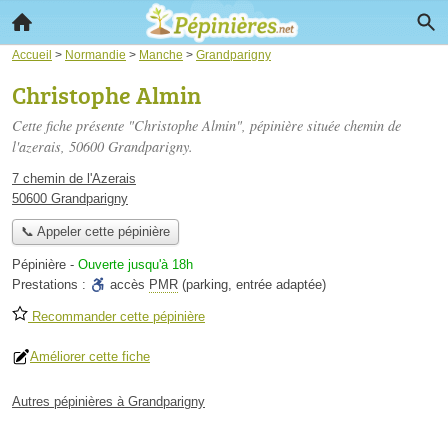
Accueil
>
Normandie
>
Manche
>
Grandparigny
Christophe Almin
Cette fiche présente "Christophe Almin", pépinière située
chemin de
l'azerais
, 50600 Grandparigny.
7 chemin de l'Azerais
50600 Grandparigny
📞 Appeler cette pépinière
Pépinière
-
Ouverte jusqu'à 18h
Prestations :
accès
PMR
(parking, entrée adaptée)
Recommander cette pépinière
Améliorer cette fiche
Autres pépinières à Grandparigny