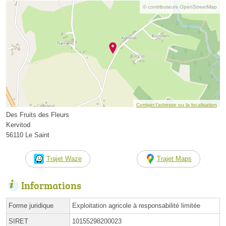
© contributeurs OpenStreetMap
Corriger l’adresse ou la localisation
Des Fruits des Fleurs
Kervitod
56110 Le Saint
Trajet Waze
Trajet Maps
Informations
Forme juridique
Exploitation agricole à responsabilité limitée
SIRET
10155298200023