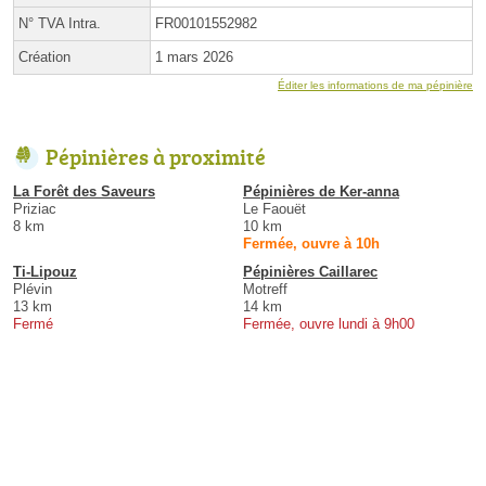
N° TVA Intra.
FR00101552982
Création
1 mars 2026
Éditer les informations de ma pépinière
Pépinières à proximité
La Forêt des Saveurs
Pépinières de Ker-anna
Priziac
Le Faouët
8 km
10 km
Fermée, ouvre à 10h
Ti-Lipouz
Pépinières Caillarec
Plévin
Motreff
13 km
14 km
Fermé
Fermée, ouvre lundi à 9h00