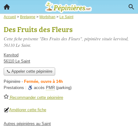
Accueil
>
Bretagne
>
Morbihan
>
Le Saint
Des Fruits des Fleurs
Cette fiche présente "Des Fruits des Fleurs", pépinière située
kervitod
,
56110 Le Saint.
Kervitod
56110 Le Saint
📞 Appeler cette pépinière
Pépinière
-
Fermée, ouvre à 14h
Prestations :
accès
PMR
(parking)
Recommander cette pépinière
Améliorer cette fiche
Autres pépinières au Saint