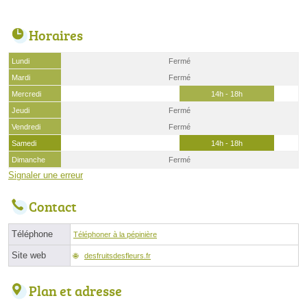
Horaires
Lundi
Fermé
Mardi
Fermé
Mercredi
14h - 18h
Jeudi
Fermé
Vendredi
Fermé
Samedi
14h - 18h
Dimanche
Fermé
Signaler une erreur
Contact
Téléphone
Téléphoner à la pépinière
Site web
desfruitsdesfleurs.fr
Plan et adresse