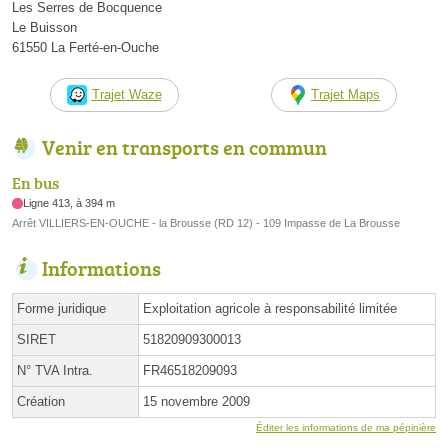
Les Serres de Bocquence
Le Buisson
61550 La Ferté-en-Ouche
Trajet Waze
Trajet Maps
Venir en transports en commun
En bus
Ligne 413, à 394 m
Arrêt VILLIERS-EN-OUCHE - la Brousse (RD 12) - 109 Impasse de La Brousse
Informations
Forme juridique
Exploitation agricole à responsabilité limitée
SIRET
51820909300013
N° TVA Intra.
FR46518209093
Création
15 novembre 2009
Éditer les informations de ma pépinière