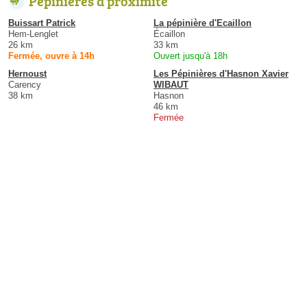
Pépinières à proximité
Buissart Patrick
La pépinière d'Ecaillon
Hem-Lenglet
Écaillon
26 km
33 km
Fermée, ouvre à 14h
Ouvert jusqu'à 18h
Hernoust
Les Pépinières d'Hasnon Xavier
Carency
WIBAUT
38 km
Hasnon
46 km
Fermée