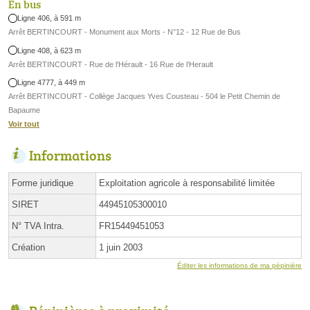
En bus
Ligne 406, à 591 m
Arrêt BERTINCOURT - Monument aux Morts - N°12 - 12 Rue de Bus
Ligne 408, à 623 m
Arrêt BERTINCOURT - Rue de l'Hérault - 16 Rue de l’Herault
Ligne 4777, à 449 m
Arrêt BERTINCOURT - Collège Jacques Yves Cousteau - 504 le Petit Chemin de
Bapaume
Voir tout
Informations
Forme juridique
Exploitation agricole à responsabilité limitée
SIRET
44945105300010
N° TVA Intra.
FR15449451053
Création
1 juin 2003
Éditer les informations de ma pépinière