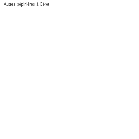
Autres pépinières à Céret