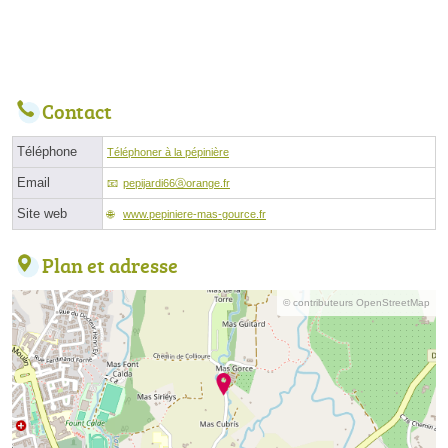
Contact
Téléphone
Téléphoner à la pépinière
Email
pepijardi66ⓐorange.fr
Site web
www.pepiniere-mas-gource.fr
Plan et adresse
© contributeurs OpenStreetMap