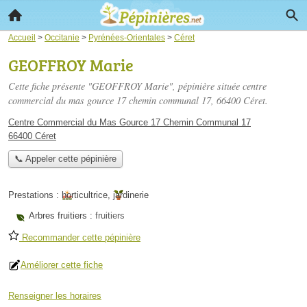
Accueil
>
Occitanie
>
Pyrénées-Orientales
>
Céret
GEOFFROY Marie
Cette fiche présente "GEOFFROY Marie", pépinière située
centre
commercial du mas gource 17 chemin communal 17
, 66400 Céret.
Centre Commercial du Mas Gource 17 Chemin Communal 17
66400 Céret
📞 Appeler cette pépinière
Prestations :
horticultrice
,
jardinerie
Arbres fruitiers :
fruitiers
Recommander cette pépinière
Améliorer cette fiche
Renseigner les horaires