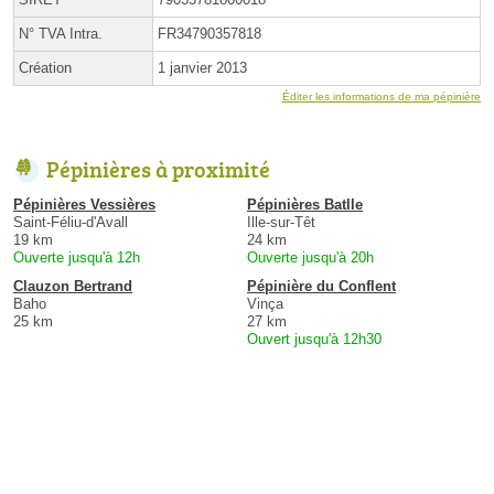
N° TVA Intra.
FR34790357818
Création
1 janvier 2013
Éditer les informations de ma pépinière
Pépinières à proximité
Pépinières Vessières
Pépinières Batlle
Saint-Féliu-d'Avall
Ille-sur-Têt
19 km
24 km
Ouverte jusqu'à 12h
Ouverte jusqu'à 20h
Clauzon Bertrand
Pépinière du Conflent
Baho
Vinça
25 km
27 km
Ouvert jusqu'à 12h30