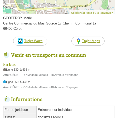
Corriger l’adresse ou la localisation
GEOFFROY Marie
Centre Commercial du Mas Gource 17 Chemin Communal 17
66400 Céret
Trajet Waze
Trajet Maps
Venir en transports en commun
En bus
Ligne 530, à 438 m
Arrêt CÉRET - RP Medaille Militaire - 48 Avenue d'Espagne
Ligne 550, à 438 m
Arrêt CÉRET - RP Medaille Militaire - 48 Avenue d'Espagne
Informations
Forme juridique
Entrepreneur individuel
SIRET
79035781800018