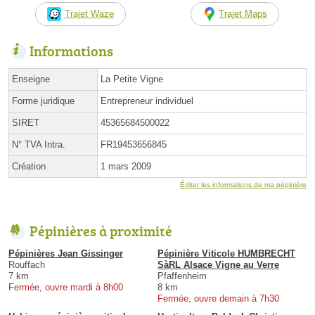
Trajet Waze
Trajet Maps
Informations
Enseigne
La Petite Vigne
Forme juridique
Entrepreneur individuel
SIRET
45365684500022
N° TVA Intra.
FR19453656845
Création
1 mars 2009
Éditer les informations de ma pépinière
Pépinières à proximité
Pépinières Jean Gissinger
Pépinière Viticole HUMBRECHT
Rouffach
SàRL Alsace Vigne au Verre
7 km
Pfaffenheim
Fermée, ouvre mardi à 8h00
8 km
Fermée, ouvre demain à 7h30