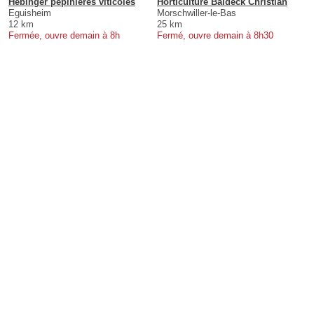
Hebinger pépinières viticoles
Horticulture Baldeck Christian
Eguisheim
Morschwiller-le-Bas
12 km
25 km
Fermée, ouvre demain à 8h
Fermé, ouvre demain à 8h30