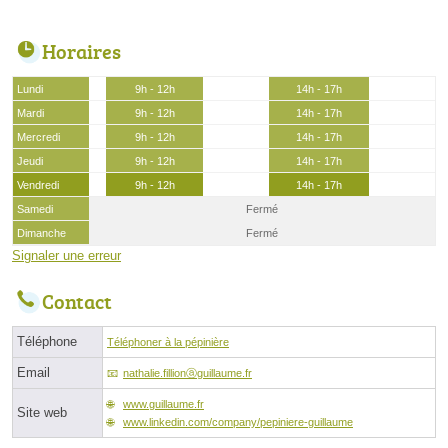
Horaires
Lundi
9h - 12h
14h - 17h
Mardi
9h - 12h
14h - 17h
Mercredi
9h - 12h
14h - 17h
Jeudi
9h - 12h
14h - 17h
Vendredi
9h - 12h
14h - 17h
Samedi
Fermé
Dimanche
Fermé
Signaler une erreur
Contact
Téléphone
Téléphoner à la pépinière
Email
nathalie.fillionⓐguillaume.fr
www.guillaume.fr
Site web
www.linkedin.com/company/pepiniere-guillaume