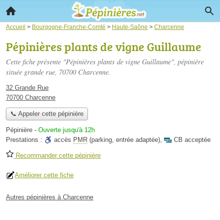
Accueil
>
Bourgogne-Franche-Comté
>
Haute-Saône
>
Charcenne
Pépinières plants de vigne Guillaume
Cette fiche présente "Pépinières plants de vigne Guillaume", pépinière
située
grande rue
, 70700 Charcenne.
32 Grande Rue
70700 Charcenne
📞 Appeler cette pépinière
Pépinière
-
Ouverte jusqu'à 12h
Prestations :
accès
PMR
(parking, entrée adaptée)
,
CB acceptée
Recommander cette pépinière
Améliorer cette fiche
Autres pépinières à Charcenne