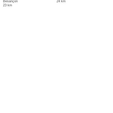
Besançon
24 km
23 km