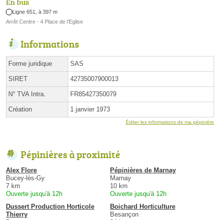
En bus
Ligne 651, à 397 m
Arrêt Centre - 4 Place de l’Eglise
Informations
Forme juridique
SAS
SIRET
42735007900013
N° TVA Intra.
FR85427350079
Création
1 janvier 1973
Éditer les informations de ma pépinière
Pépinières à proximité
Alex Flore
Pépinières de Marnay
Bucey-lès-Gy
Marnay
7 km
10 km
Ouverte jusqu'à 12h
Ouverte jusqu'à 12h
Dussert Production Horticole
Boichard Horticulture
Thierry
Besançon