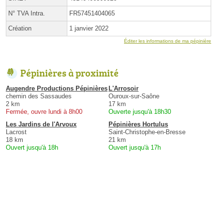
N° TVA Intra.
FR57451404065
Création
1 janvier 2022
Éditer les informations de ma pépinière
Pépinières à proximité
Augendre Productions Pépinières
L'Arrosoir
chemin des Sassaudes
Ouroux-sur-Saône
2 km
17 km
Fermée, ouvre lundi à 8h00
Ouverte jusqu'à 18h30
Les Jardins de l'Arvoux
Pépinières Hortulus
Lacrost
Saint-Christophe-en-Bresse
18 km
21 km
Ouvert jusqu'à 18h
Ouvert jusqu'à 17h