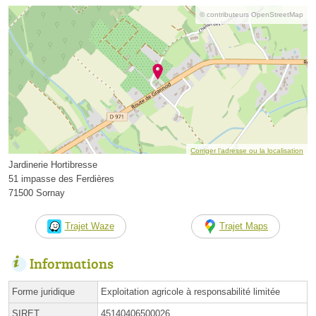
© contributeurs OpenStreetMap
Corriger l’adresse ou la localisation
Jardinerie Hortibresse
51 impasse des Ferdières
71500 Sornay
Trajet Waze
Trajet Maps
Informations
Forme juridique
Exploitation agricole à responsabilité limitée
SIRET
45140406500026