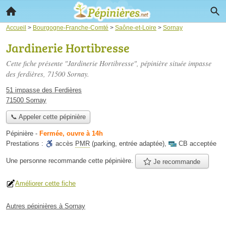
Accueil
>
Bourgogne-Franche-Comté
>
Saône-et-Loire
>
Sornay
Jardinerie Hortibresse
Cette fiche présente "Jardinerie Hortibresse", pépinière située
impasse
des ferdières
, 71500 Sornay.
51 impasse des Ferdières
71500 Sornay
📞 Appeler cette pépinière
Pépinière
-
Fermée, ouvre à 14h
Prestations :
accès
PMR
(parking, entrée adaptée)
,
CB acceptée
Une personne
recommande
cette pépinière.
Je recommande
Améliorer cette fiche
Autres pépinières à Sornay