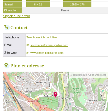
Samedi
9h - 12h
13h30 - 17h
Dimanche
Fermé
Signaler une erreur
Contact
Téléphone
Téléphoner à la pépinière
Email
secretariatⓐcholat-jardins.com
Site web
www.cholat-pepinieres.com
Plan et adresse
© contributeurs OpenStreetMap