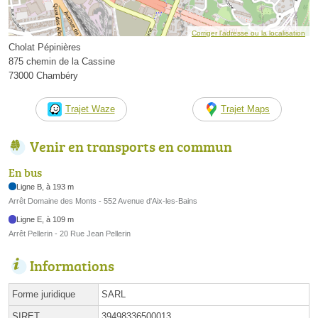
Corriger l’adresse ou la localisation
Cholat Pépinières
875 chemin de la Cassine
73000 Chambéry
Trajet Waze
Trajet Maps
Venir en transports en commun
En bus
Ligne B, à 193 m
Arrêt Domaine des Monts - 552 Avenue d'Aix-les-Bains
Ligne E, à 109 m
Arrêt Pellerin - 20 Rue Jean Pellerin
Informations
Forme juridique
SARL
SIRET
39498336500013