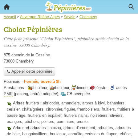
Accueil
>
Auvergne-Rhône-Alpes
>
Savoie
>
Chambéry
Cholat Pépinières
Cette fiche présente "Cholat Pépinières", pépinière située
chemin de la
cassine
, 73000 Chambéry.
875 chemin de la Cassine
73000 Chambéry
📞 Appeler cette pépinière
Pépinière
-
Fermée, ouvre à 9h
Prestations :
fruiticulteur
,
horticulteur
,
jardinerie
,
rosiériste
,
accès
PMR
(parking, entrée adaptée)
,
CB acceptée
Arbres fruitiers :
abricotier, amandiers, arbres à kiwi, bananiers,
cerisier, châtaigniers, citronnier, figuier, framboisiers, fruitiers, fruitiers à
basse tige, fruitiers en espalier, fruitiers nains, noisetiers, oliviers,
orangers, pêchers, poiriers, pommiers, prunier
Arbres et arbustes :
albizia, arbres d'ornement, arbustes, arbustes
de haie, bougainvilliers, bouleaux, camélia, cerisiers du Japon, chêne,