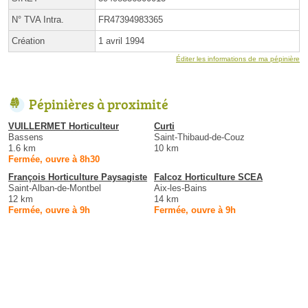
N° TVA Intra.
FR47394983365
Création
1 avril 1994
Éditer les informations de ma pépinière
Pépinières à proximité
VUILLERMET Horticulteur
Curti
Bassens
Saint-Thibaud-de-Couz
1.6 km
10 km
Fermée, ouvre à 8h30
François Horticulture Paysagiste
Falcoz Horticulture SCEA
Saint-Alban-de-Montbel
Aix-les-Bains
12 km
14 km
Fermée, ouvre à 9h
Fermée, ouvre à 9h