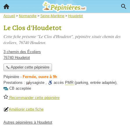
Accueil
>
Normandie
>
Seine-Maritime
>
Houdetot
Le Clos d'Houdetot
Cette fiche présente "Le Clos d'Houdetot", pépinière située
chemin des
écoliers
, 76740 Houdetot.
3 chemin des Écoliers
76740 Houdetot
📞 Appeler cette pépinière
Pépinière
-
Fermée, ouvre à 9h
Prestations :
paysagiste
,
accès
PMR
(parking, entrée adaptée)
,
CB acceptée
Recommander cette pépinière
Améliorer cette fiche
Autres pépinières à Houdetot