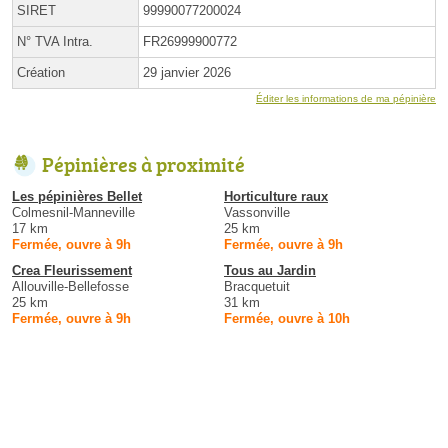
SIRET
99990077200024
N° TVA Intra.
FR26999900772
Création
29 janvier 2026
Éditer les informations de ma pépinière
Pépinières à proximité
Les pépinières Bellet
Horticulture raux
Colmesnil-Manneville
Vassonville
17 km
25 km
Fermée, ouvre à 9h
Fermée, ouvre à 9h
Crea Fleurissement
Tous au Jardin
Allouville-Bellefosse
Bracquetuit
25 km
31 km
Fermée, ouvre à 9h
Fermée, ouvre à 10h