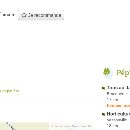
épinière.
Je recommande
Pép
Tous au J
 pépinière
Bracquetuit
17 km
Fermée, ouv
Horticultu
Vassonville
18 km
© contributeurs OpenStreetMap