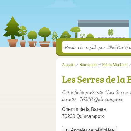
Accueil
>
Normandie
>
Seine-Maritime
Les Serres de la 
Cette fiche présente "Les Serres 
barette
, 76230 Quincampoix.
Chemin de la Barette
76230 Quincampoix
📞 Appeler ce pépinière