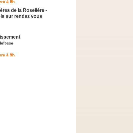
re à 9h
ères de la Roselière -
ls sur rendez vous
rissement
llefosse
re à 9h