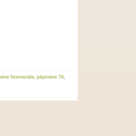
nière Normandie
,
pépinière 76
,