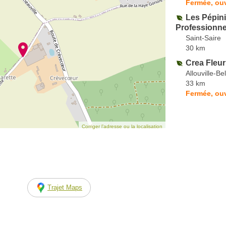
Fermée, ouv
Les Pépini
Professionne
Saint-Saire
30 km
Crea Fleu
Allouville-Be
33 km
Fermée, ouv
Corriger l’adresse ou la localisation
Trajet Maps