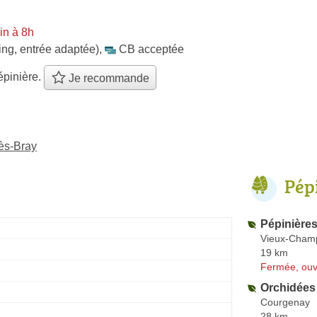
in à 8h
ing, entrée adaptée)
,
CB acceptée
épinière.
Je recommande
ès-Bray
Pép
Pépinière
Vieux-Cham
19 km
Fermée, ouv
Orchidées 
Courgenay
28 km