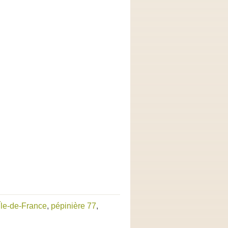
Île-de-France
,
pépinière 77
,