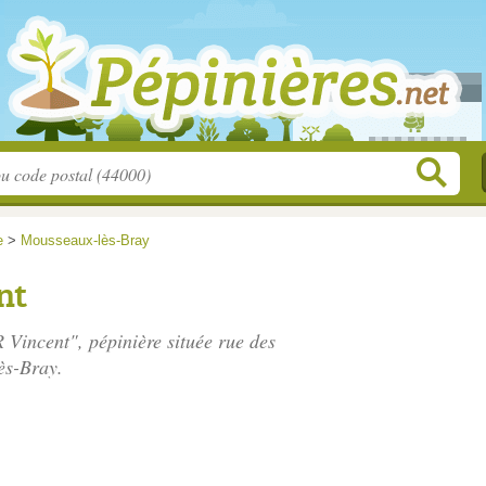
e
>
Mousseaux-lès-Bray
nt
 Vincent", pépinière située
rue des
ès-Bray.