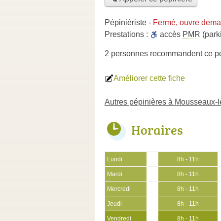
Pépiniériste
-
Fermé, ouvre dema
Prestations :
accès
PMR
(park
2 personnes
recommandent
ce p
Améliorer cette fiche
Autres pépinières à Mousseaux-l
Horaires
Lundi
8h - 11h
Mardi
8h - 11h
Mercredi
8h - 11h
Jeudi
8h - 11h
Vendredi
8h - 11h