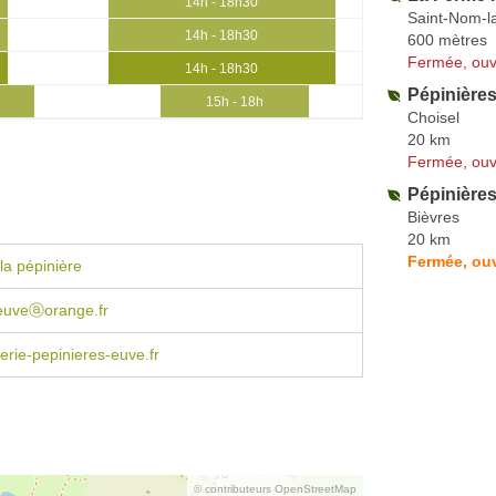
14h - 18h30
Saint-Nom-l
14h - 18h30
600 mètres
Fermée, ouv
14h - 18h30
Pépinières
0
15h - 18h
Choisel
20 km
Fermée, ouv
Pépinières
Bièvres
20 km
Fermée, ouv
la pépinière
.euveⓐorange.fr
erie-pepinieres-euve.fr
© contributeurs OpenStreetMap