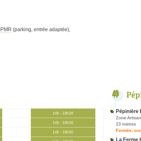
s
PMR
(parking, entrée adaptée)
,
Pép
Pépinière
14h - 18h30
Zone Artisan
14h - 18h30
23 mètres
Fermée, ouv
14h - 18h30
La Ferme H