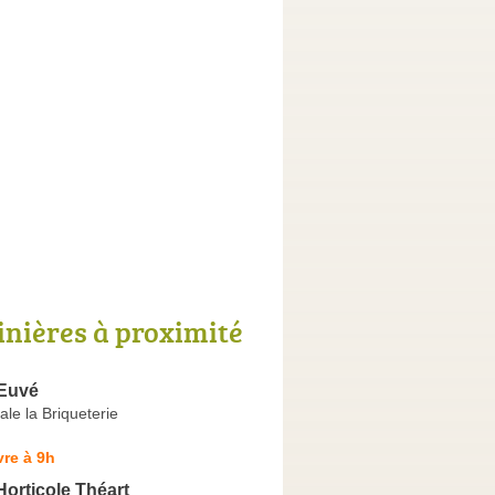
inières à proximité
 Euvé
ale la Briqueterie
re à 9h
orticole Théart