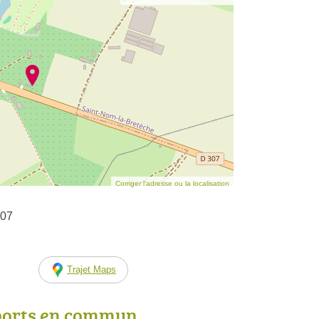
Corriger l’adresse ou la localisation
307
Trajet Maps
ports en commun