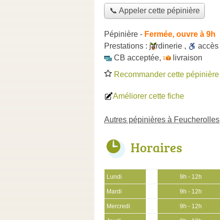
📞 Appeler cette pépinière
Pépinière
-
Fermée, ouvre à 9h
Prestations :
jardinerie
,
accè
CB acceptée
,
livraison
Recommander cette pépinière
Améliorer cette fiche
Autres pépinières à Feucherolles
Horaires
Lundi
9h - 12h
Mardi
9h - 12h
Mercredi
9h - 12h