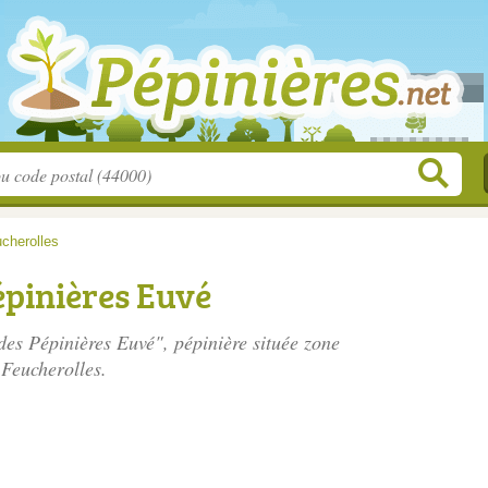
cherolles
épinières Euvé
 des Pépinières Euvé", pépinière située
zone
 Feucherolles.