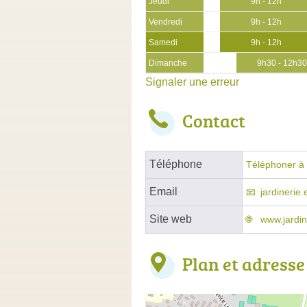
Jeudi
9h - 12h
Vendredi
9h - 12h
Samedi
9h - 12h
Dimanche
9h30 - 12h3
Signaler une erreur
Contact
Téléphone
Téléphoner à 
Email
jardinerie
Site web
www.jardin
Plan et adresse