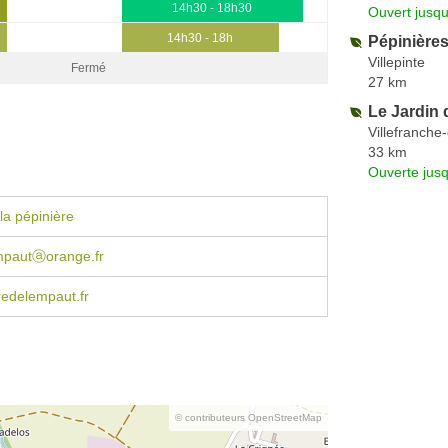
14h30 - 18h30
Ouvert jusq
14h30 - 18h
Pépinières 
Villepinte
Fermé
27 km
Le Jardin 
Villefranche
33 km
Ouverte jus
la pépinière
mpautⓐorange.fr
redelempaut.fr
© contributeurs OpenStreetMap