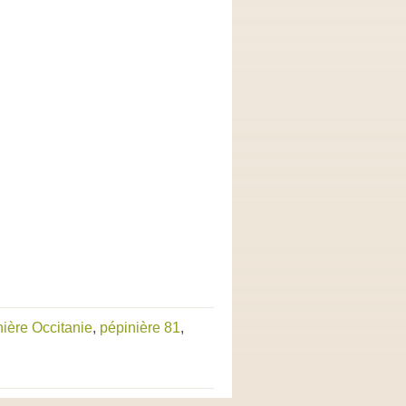
nière Occitanie
,
pépinière 81
,