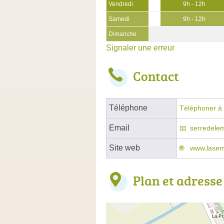
Vendredi
9h - 12h
Samedi
9h - 12h
Dimanche
Signaler une erreur
Contact
Téléphone
Téléphoner à 
Email
serredele
Site web
www.laser
Plan et adresse