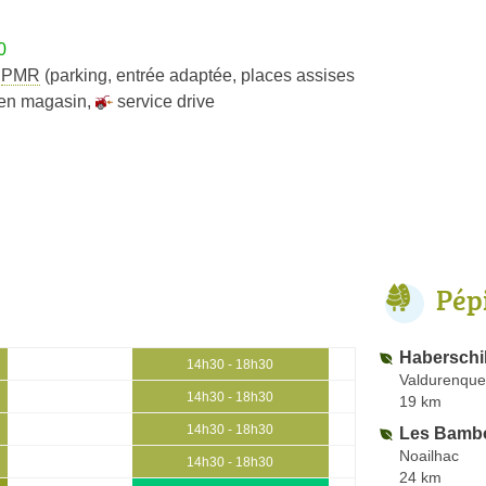
0
s
PMR
(parking, entrée adaptée, places assises
t en magasin
,
service drive
Pép
Haberschil
14h30 - 18h30
Valdurenque
14h30 - 18h30
19 km
14h30 - 18h30
Les Bambo
Noailhac
14h30 - 18h30
24 km