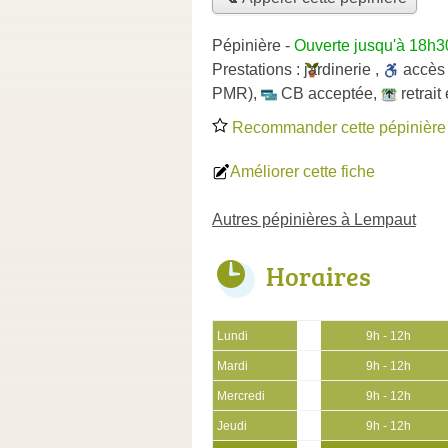
Pépinière
-
Ouverte jusqu'à 18h3
Prestations :
jardinerie
,
accè
PMR)
,
CB acceptée
,
retrai
Recommander cette pépinière
Améliorer cette fiche
Autres pépinières à Lempaut
Horaires
Lundi
9h - 12h
Mardi
9h - 12h
Mercredi
9h - 12h
Jeudi
9h - 12h