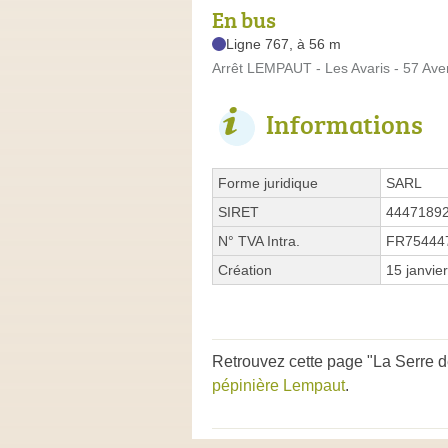
En bus
Ligne 767, à 56 m
Arrêt LEMPAUT - Les Avaris - 57 Av
Informations
Forme juridique
SARL
SIRET
4447189
N° TVA Intra.
FR75444
Création
15 janvie
Retrouvez cette page "La Serre d
pépinière Lempaut
.