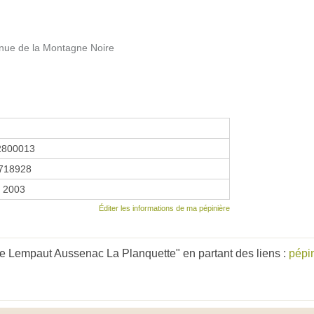
enue de la Montagne Noire
2800013
718928
r 2003
Éditer les informations de ma pépinière
e Lempaut Aussenac La Planquette" en partant des liens :
pépi