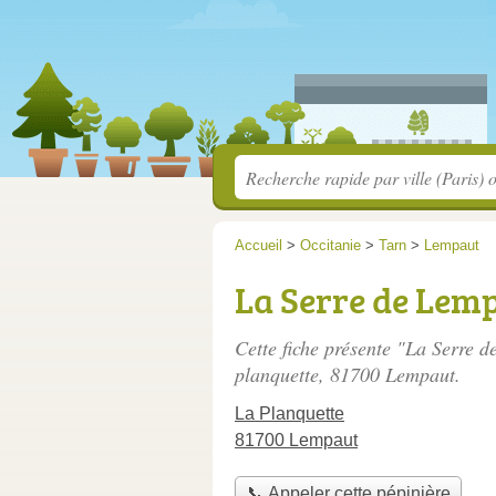
Accueil
>
Occitanie
>
Tarn
>
Lempaut
La Serre de Lem
Cette fiche présente "La Serre 
planquette
, 81700 Lempaut.
La Planquette
81700 Lempaut
📞 Appeler cette pépinière