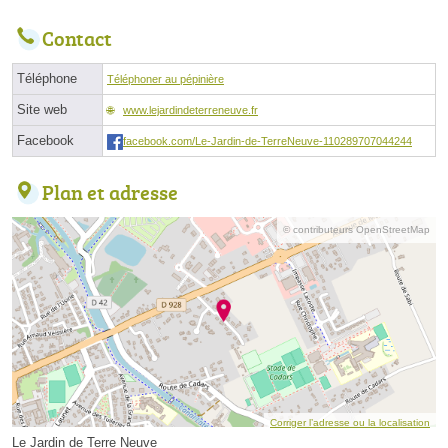
Contact
Téléphone
Téléphoner au pépinière
Site web
www.lejardindeterreneuve.fr
Facebook
facebook.com/Le-Jardin-de-TerreNeuve-110289707044244
Plan et adresse
© contributeurs OpenStreetMap
Corriger l’adresse ou la localisation
Le Jardin de Terre Neuve