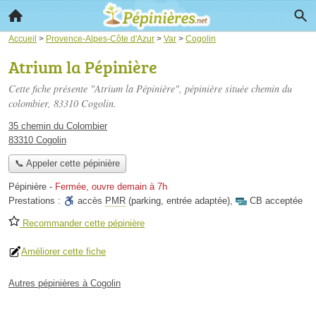
Accueil
>
Provence-Alpes-Côte d'Azur
>
Var
>
Cogolin
Atrium la Pépinière
Cette fiche présente "Atrium la Pépinière", pépinière située
chemin du
colombier
, 83310 Cogolin.
35 chemin du Colombier
83310 Cogolin
📞 Appeler cette pépinière
Pépinière
-
Fermée, ouvre demain à 7h
Prestations :
accès
PMR
(parking, entrée adaptée)
,
CB acceptée
Recommander cette pépinière
Améliorer cette fiche
Autres pépinières à Cogolin