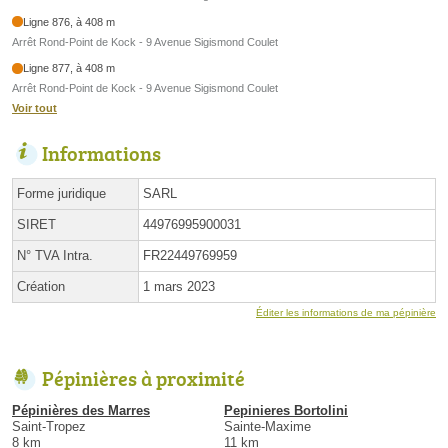
Ligne 876, à 408 m
Arrêt Rond-Point de Kock - 9 Avenue Sigismond Coulet
Ligne 877, à 408 m
Arrêt Rond-Point de Kock - 9 Avenue Sigismond Coulet
Voir tout
Informations
Forme juridique
SARL
SIRET
44976995900031
N° TVA Intra.
FR22449769959
Création
1 mars 2023
Éditer les informations de ma pépinière
Pépinières à proximité
Pépinières des Marres
Pepinieres Bortolini
Saint-Tropez
Sainte-Maxime
8 km
11 km