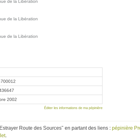
e de la Libération
e de la Libération
e de la Libération
4700012
436647
bre 2002
Éditer les informations de ma pépinière
Estrayer Route des Sources" en partant des liens :
pépinière P
let
.