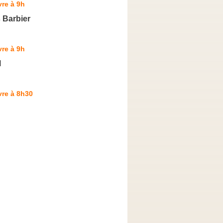
re à 9h
 Barbier
re à 9h
l
vre à 8h30