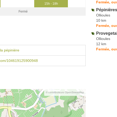
Fermée, ouv
15h - 18h
Pépinières
Fermé
Ollioules
10 km
Fermée, ouv
Provegeta
Ollioules
12 km
Fermée, ou
la pépinière
.com/104619125900948
© contributeurs OpenStreetMap