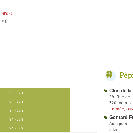
à 9h00
ing)
Pép
Clos de l
9h - 17h
291Rue de 
9h - 17h
720 mètres
Fermée, ouv
9h - 17h
Gontard Fr
9h - 17h
Aubignan
9h - 17h
5 km