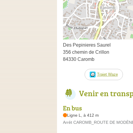
Des Pepinieres Saurel
356 chemin de Crillon
84330 Caromb
Trajet Waze
Venir en trans
En bus
Ligne L, à 412 m
Arrêt CAROMB_ROUTE DE MODÈNE1