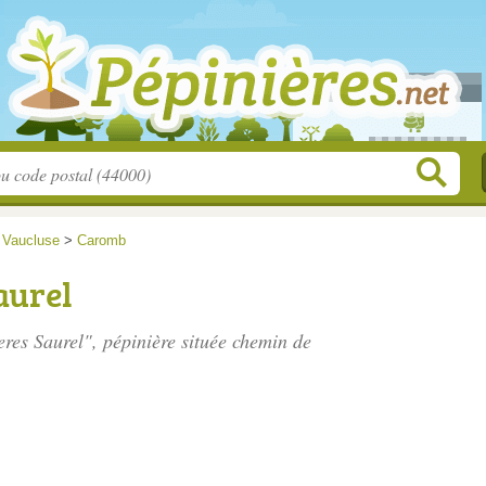
>
Vaucluse
>
Caromb
aurel
eres Saurel", pépinière située
chemin de