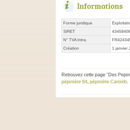
Informations
Forme juridique
Exploitati
SIRET
4345840
N° TVA Intra.
FR42434
Création
1 janvier
Retrouvez cette page "Des Pepini
pépinière 84
,
pépinière Caromb
.