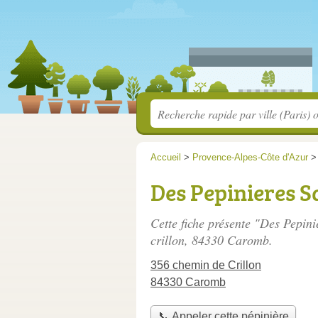
Accueil
>
Provence-Alpes-Côte d'Azur
Des Pepinieres S
Cette fiche présente "Des Pepini
crillon
, 84330 Caromb.
356 chemin de Crillon
84330 Caromb
📞 Appeler cette pépinière