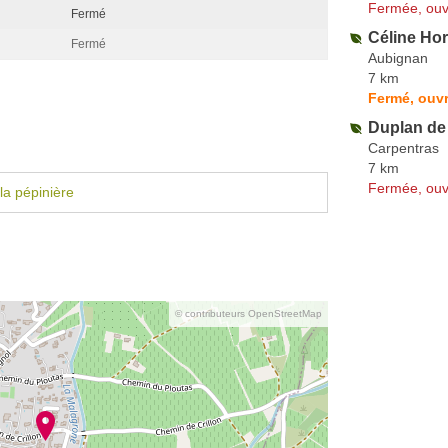
Fermée, ouv
Fermé
Céline Hor
Fermé
Aubignan
7 km
Fermé, ouvr
Duplan de
Carpentras
7 km
Fermée, ouv
la pépinière
© contributeurs OpenStreetMap