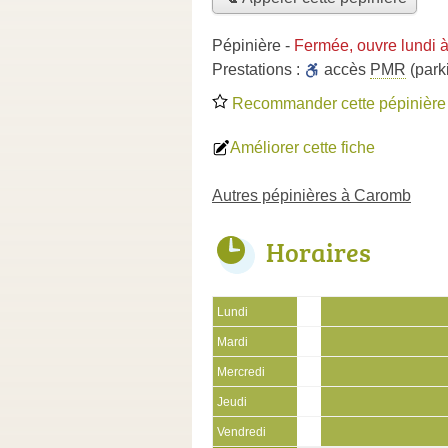
Pépinière
-
Fermée, ouvre lundi 
Prestations :
accès
PMR
(park
Recommander cette pépinière
Améliorer cette fiche
Autres pépinières à Caromb
Horaires
Lundi
Mardi
Mercredi
Jeudi
Vendredi