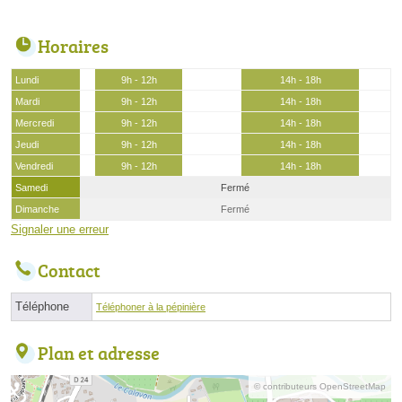
Horaires
Lundi
9h - 12h
14h - 18h
Mardi
9h - 12h
14h - 18h
Mercredi
9h - 12h
14h - 18h
Jeudi
9h - 12h
14h - 18h
Vendredi
9h - 12h
14h - 18h
Samedi
Fermé
Dimanche
Fermé
Signaler une erreur
Contact
Téléphone
Téléphoner à la pépinière
Plan et adresse
© contributeurs OpenStreetMap