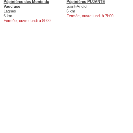
Pépinières des Monts du
Pépinières PUJANTE
Vaucluse
Saint-Andiol
Lagnes
6 km
6 km
Fermée, ouvre lundi à 7h00
Fermée, ouvre lundi à 8h00