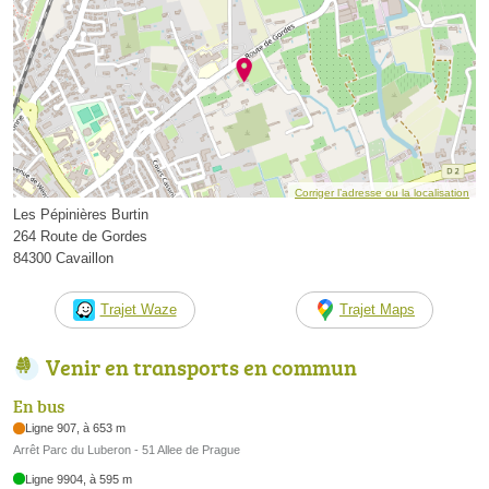
Corriger l’adresse ou la localisation
Les Pépinières Burtin
264 Route de Gordes
84300 Cavaillon
Trajet Waze
Trajet Maps
Venir en transports en commun
En bus
Ligne 907, à 653 m
Arrêt Parc du Luberon - 51 Allee de Prague
Ligne 9904, à 595 m