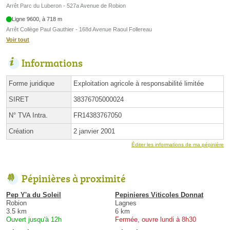
Arrêt Parc du Luberon - 527a Avenue de Robion
Ligne 9600, à 718 m
Arrêt Collège Paul Gauthier - 168d Avenue Raoul Follereau
Voir tout
Informations
Forme juridique
Exploitation agricole à responsabilité limitée
SIRET
38376705000024
N° TVA Intra.
FR14383767050
Création
2 janvier 2001
Éditer les informations de ma pépinière
Pépinières à proximité
Pep Y'a du Soleil
Pepinieres Viticoles Donnat
Robion
Lagnes
3.5 km
6 km
Ouvert jusqu'à 12h
Fermée, ouvre lundi à 8h30