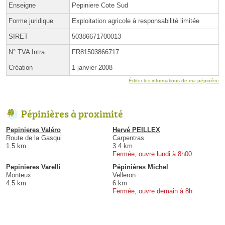
Enseigne
Pepiniere Cote Sud
Forme juridique
Exploitation agricole à responsabilité limitée
SIRET
50386671700013
N° TVA Intra.
FR81503866717
Création
1 janvier 2008
Éditer les informations de ma pépinière
Pépinières à proximité
Pepinieres Valéro
Hervé PEILLEX
Route de la Gasqui
Carpentras
1.5 km
3.4 km
Fermée, ouvre lundi à 8h00
Pepinieres Varelli
Pépinières Michel
Monteux
Velleron
4.5 km
6 km
Fermée, ouvre demain à 8h