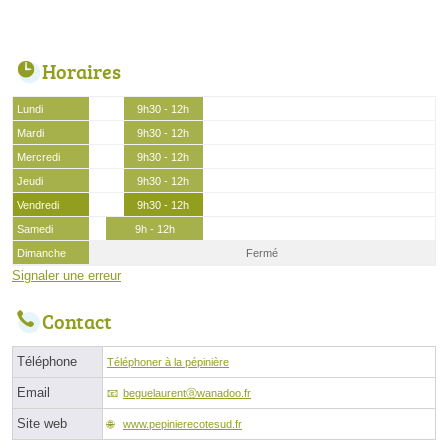
Horaires
Lundi
9h30 - 12h
Mardi
9h30 - 12h
Mercredi
9h30 - 12h
Jeudi
9h30 - 12h
Vendredi
9h30 - 12h
Samedi
9h - 12h
Dimanche
Fermé
Signaler une erreur
Contact
Téléphone
Téléphoner à la pépinière
Email
beguelaurentⓐwanadoo.fr
Site web
www.pepinierecotesud.fr