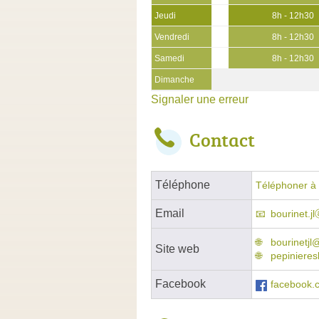
Jeudi
8h - 12h30
Vendredi
8h - 12h30
Samedi
8h - 12h30
Dimanche
Signaler une erreur
Contact
Téléphone
Téléphoner à 
Email
bourinet.j
bourinetj
Site web
pepinieres
Facebook
facebook.c