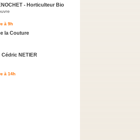
NOCHET - Horticulteur Bio
uvre
e à 9h
e la Couture
s Cédric NETIER
e à 14h