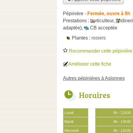
Pépinière
-
Fermée, ouvre à 8h
Prestations :
horticulteur
,
jardiner
adaptée)
,
CB acceptée
Plantes :
rosiers
Recommander cette pépinière
Améliorer cette fiche
Autres pépinières à Aslonnes
Horaires
Lundi
8h - 12h30
Mardi
8h - 12h30
Mercredi
8h - 12h30