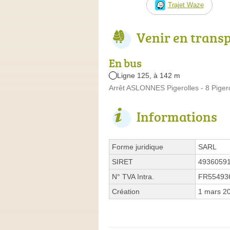
Trajet Waze
Venir en trans
En bus
Ligne 125, à 142 m
Arrêt ASLONNES Pigerolles - 8 Pigero
Informations
Forme juridique
SARL
SIRET
4936059
N° TVA Intra.
FR55493
Création
1 mars 2