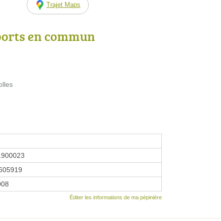
Trajet Maps
ports en commun
lles
1900023
605919
008
Éditer les informations de ma pépinière