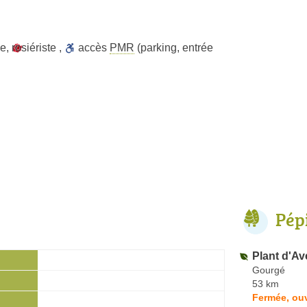
ie
,
rosiériste
,
accès
PMR
(parking, entrée
Pép
Plant d'Av
Gourgé
53 km
Fermée, ouv