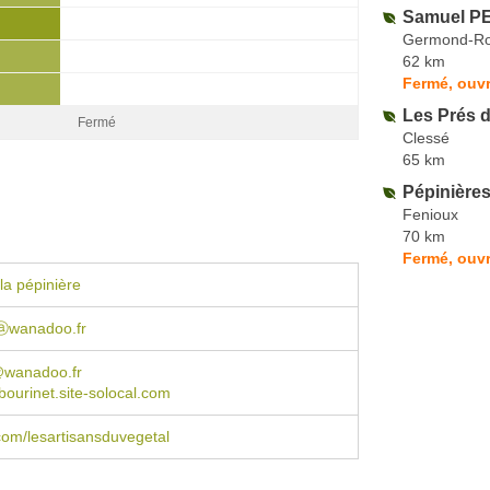
Samuel PE
Germond-Ro
62 km
Fermé, ouvr
Les Prés d
Fermé
Clessé
65 km
Pépinière
Fenioux
70 km
Fermé, ouvr
la pépinière
lⓐwanadoo.fr
l@wanadoo.fr
bourinet.site-solocal.com
om/lesartisansduvegetal