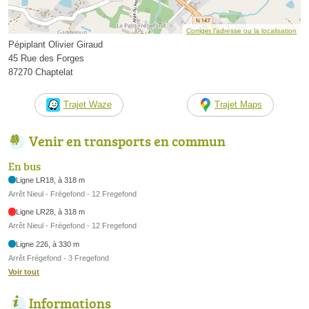
Corriger l’adresse ou la localisation
Pépiplant Olivier Giraud
45 Rue des Forges
87270 Chaptelat
Trajet Waze
Trajet Maps
Venir en transports en commun
En bus
Ligne LR18, à 318 m
Arrêt Nieul - Frégefond - 12 Fregefond
Ligne LR28, à 318 m
Arrêt Nieul - Frégefond - 12 Fregefond
Ligne 226, à 330 m
Arrêt Frégefond - 3 Fregefond
Voir tout
Informations