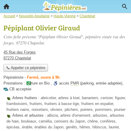
Accueil
>
Nouvelle-Aquitaine
>
Haute-Vienne
>
Chaptelat
Pépiplant Olivier Giraud
Cette fiche présente "Pépiplant Olivier Giraud", pépinière située
rue des
forges
, 87270 Chaptelat.
45 Rue des Forges
87270 Chaptelat
📞 Appeler ce pépinière
Pépiniériste
-
Fermé, ouvre à 9h
Prestations :
culture en Bio
,
accès
PMR
(parking, entrée adaptée)
,
CB acceptée
Arbres fruitiers :
abricotier, arbres à kiwi, bananiers, cerisier, figuier,
framboisiers, fruitiers, fruitiers à basse tige, fruitiers en espalier,
fruitiers nains, noisetiers, oliviers, pêchers, poiriers, pommiers, prunier
Arbres et arbustes :
albizia, arbres d'ornement, arbustes, arbustes
de haie, bouleaux, camélia, cerisiers du Japon, chêne, conifères,
épicéas, érable, érables du Japon, genêts, hêtres, hibiscus, laurier,