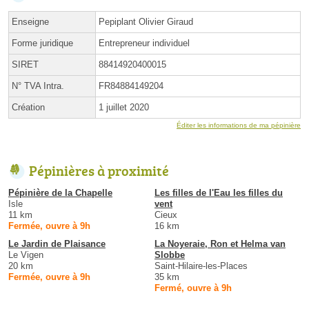
Enseigne
Pepiplant Olivier Giraud
Forme juridique
Entrepreneur individuel
SIRET
88414920400015
N° TVA Intra.
FR84884149204
Création
1 juillet 2020
Éditer les informations de ma pépinière
Pépinières à proximité
Pépinière de la Chapelle
Les filles de l'Eau les filles du
Isle
vent
11 km
Cieux
Fermée, ouvre à 9h
16 km
Le Jardin de Plaisance
La Noyeraie, Ron et Helma van
Le Vigen
Slobbe
20 km
Saint-Hilaire-les-Places
Fermée, ouvre à 9h
35 km
Fermé, ouvre à 9h