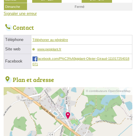
Dimanche
Fermé
Signaler une erreur
Contact
Téléphone
Téléphoner au pépinière
Site web
www.pepiplant.fr
facebook.com/P%C3%A9piplant-Olivier-Giraud-111017254018
Facebook
071
Plan et adresse
© contributeurs OpenStreetMap