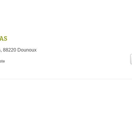
SAS
as, 88220 Dounoux
iste